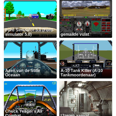
Ford Simulator 5.0 (Ford-
simulator 5.0)
gemailde vuist
Azen van de Stille
A-10 Tank Killer (A-10
Oceaan
Tankmoordenaar)
Chuck Yeager's Air
Combat
IJzeren aanval