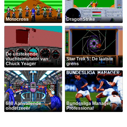
Motocross
DragonStrike
De uitstekende
vluchtsimulator van
Star Trek 5: De laatste
Chuck Yeager
grens
688 Aanvallende
Bundesliga Manager
onderzeeër
Professional