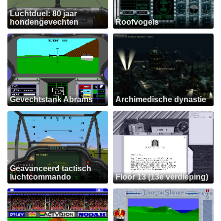
Luchtduel: 80 jaar
hondengevechten
Roofvogels
Gevechtstank Abrams
Archimedische dynastie
Geavanceerd tactisch
luchtcommando
Floor 13 (13e verdieping)