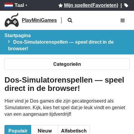
Taal
Mijn spellen(Favorieten)
|
PlayMiniGames
Startpagina
Dos-Simulatorenspellen — speel direct in de
browser!
Categorieën
Dos-Simulatorenspellen — speel
direct in de browser!
Hier vind je Dos games die zijn gecategoriseerd als
Simulatoren. Kijk, kies het spel dat je leuk vindt en geniet
van een aangenaam tijdverdrijf!
Populair
Nieuw
Alfabetisch