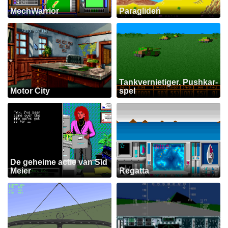
MechWarrior
Paragliden
Tankvernietiger. Pushkar-
Motor City
spel
De geheime actie van Sid
Meier
Regatta