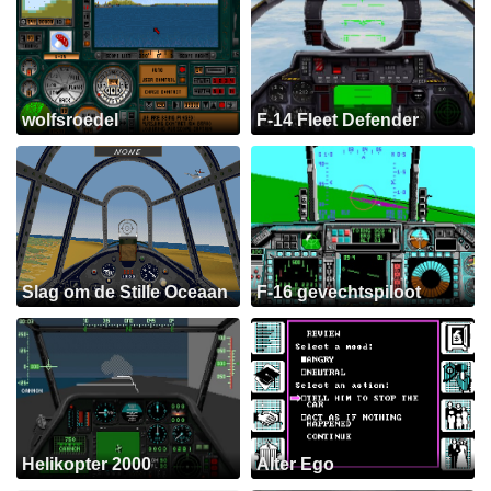
wolfsroedel
F-14 Fleet Defender
Slag om de Stille Oceaan
F-16 gevechtspiloot
Helikopter 2000
Alter Ego