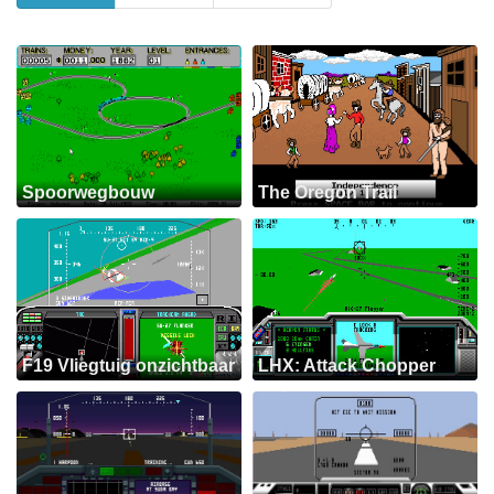
Spoorwegbouw
The Oregon Trail
F19 Vliegtuig onzichtbaar
LHX: Attack Chopper