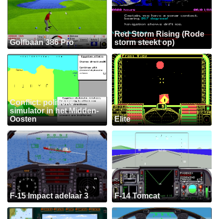
Red Storm Rising (Rode
Golfbaan 386 Pro
storm steekt op)
Conflict: politieke
simulator in het Midden-
Oosten
Elite
F-15 Impact adelaar 3
F-14 Tomcat