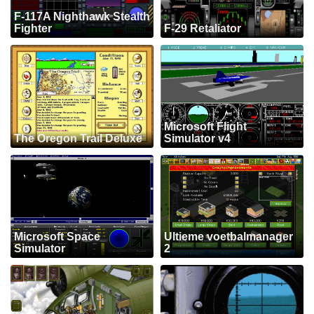
F-117A Nighthawk Stealth
Fighter
F-29 Retaliator
Microsoft Flight
The Oregon Trail Deluxe
Simulator v4
Microsoft Space
Ultieme voetbalmanager
Simulator
2