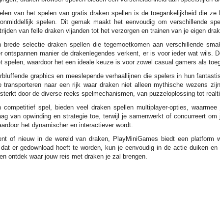
elen van het spelen van gratis draken spellen is de toegankelijkheid die ze
n onmiddellijk spelen. Dit gemak maakt het eenvoudig om verschillende spe
rijden van felle draken vijanden tot het verzorgen en trainen van je eigen d
 brede selectie draken spellen die tegemoetkomen aan verschillende smak
 ontspannen manier de drakenlegendes verkent, er is voor ieder wat wils. De 
 spelen, waardoor het een ideale keuze is voor zowel casual gamers als toeg
bluffende graphics en meeslepende verhaallijnen die spelers in hun fantasti
 transporteren naar een rijk waar draken niet alleen mythische wezens zij
terkt door de diverse reeks spelmechanismen, van puzzeloplossing tot realti
 competitief spel, bieden veel draken spellen multiplayer-opties, waarme
laag van opwinding en strategie toe, terwijl je samenwerkt of concurreert om
aardoor het dynamischer en interactiever wordt.
nt of nieuw in de wereld van draken, PlayMiniGames biedt een platform wa
dat er gedownload hoeft te worden, kun je eenvoudig in de actie duiken en
en ontdek waar jouw reis met draken je zal brengen.