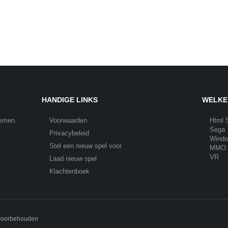
HANDIGE LINKS
WELKE
nemen.
Voorwaarden
Html 
Sega
Privacybeleid
Wind
Stel een nieuw spel voor
MMO
VR
Laad nieuw spel
Klachtenboek
 voorbehouden