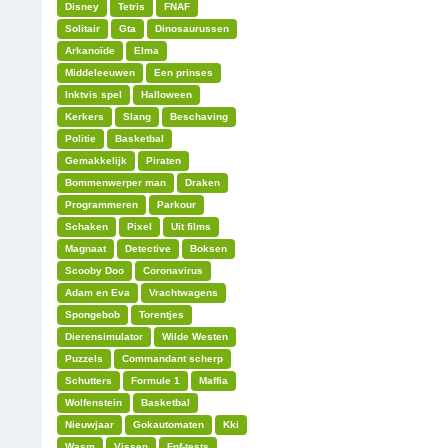
Disney
Tetris
FNAF
Solitair
Gta
Dinosaurussen
Arkanoïde
Elma
Middeleeuwen
Een prinses
Inktvis spel
Halloween
Kerkers
Slang
Beschaving
Politie
Basketbal
Gemakkelijk
Piraten
Bommenwerper man
Draken
Programmeren
Parkour
Schaken
Pixel
Uit films
Magnaat
Detective
Boksen
Scooby Doo
Coronavirus
Adam en Eva
Vrachtwagens
Spongebob
Torentjes
Dierensimulator
Wilde Westen
Puzzels
Commandant scherp
Schutters
Formule 1
Maffia
Wolfenstein
Basketbal
Nieuwjaar
Gokautomaten
Kki
Wasm
Vissen
Fnf-tests