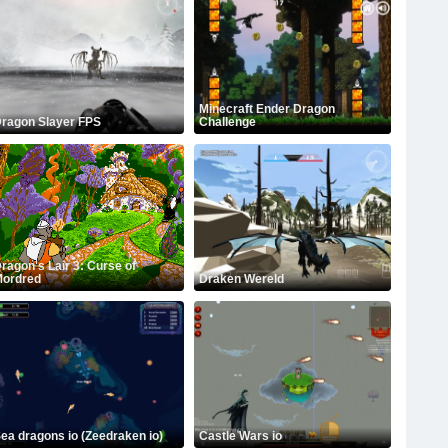
Minecraft Ender Dragon
ragon Slayer FPS
Challenge
ragon's Lair 3: Curse of
ordred
Draken Wereld
ea dragons io (Zeedraken io)
Castle Wars io