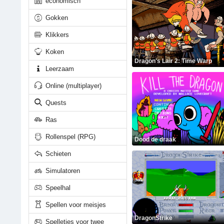
economisch
Gokken
Klikkers
Koken
Dragon's Lair 2: Time Warp
Leerzaam
Online (multiplayer)
Quests
Ras
Rollenspel (RPG)
Dood de draak
Schieten
Simulatoren
Speelhal
Spellen voor meisjes
DragonStrike
Spelletjes voor twee