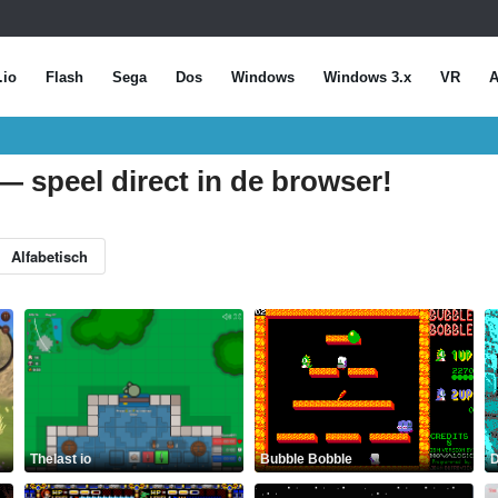
.io
Flash
Sega
Dos
Windows
Windows 3.x
VR
A
— speel direct in de browser!
Alfabetisch
Thelast io
Bubble Bobble
D