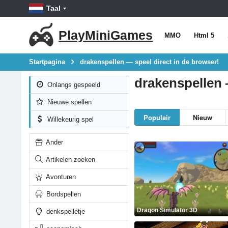
Taal
PlayMiniGames
MMO
Html 5
Startpagina
drakenspellen — speel direct in de browser!
drakenspellen 
Onlangs gespeeld
Nieuwe spellen
Populair
Nieuw
Willekeurig spel
Ander
Artikelen zoeken
Avonturen
Bordspellen
Dragon Simulator 3D
denkspelletje