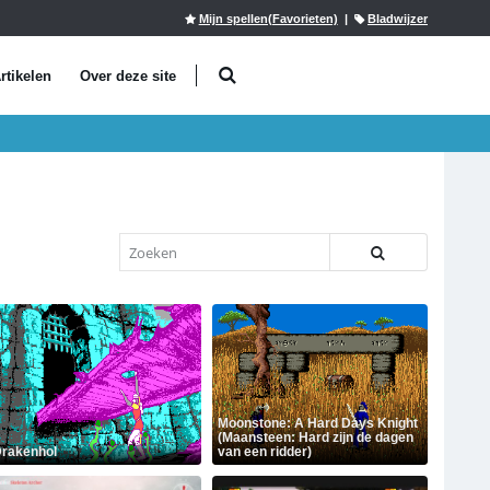
Mijn spellen(Favorieten)
|
Bladwijzer
rtikelen
Over deze site
Moonstone: A Hard Days Knight
(Maansteen: Hard zijn de dagen
rakenhol
van een ridder)