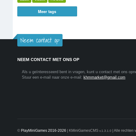
Meer tags
Neem contact op
NEEM CONTACT MET ONS OP
Als u geïnteresseerd bent in vragen, kunt u contact met ons op
Stuur een e-mail naar onze e-mail:
khmmarket@gmail.com
©
PlayMiniGames 2016-2026
| KMiniGamesCMS
| Alle rechten
v.1.3.1.0