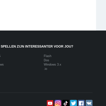
 SPELLEN ZIJN INTERESSANTER VOOR JOU?
5
Flash
Dos
ows
Windows 3.x
.io