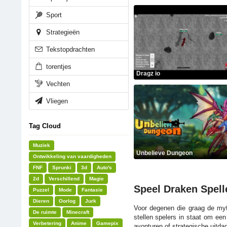
Sport
Strategieën
Tekstopdrachten
torentjes
Dragz io
Vechten
Vliegen
Tag Cloud
Muziek
Unbelieve Dungeon
Ontwikkeling van vaardigheden
FNF
Sprunki
3d
Auto's
2d
Verschillend
Magie
Speel Draken Spell
Puzzel
Mode
Fantasie
Dieren
Oorlog
Jurk
Voor degenen die graag de myt
De ruimte
Minecraft
stellen spelers in staat om ee
Verbetering
Anime
Gamepix
avonturen of strategische uitda