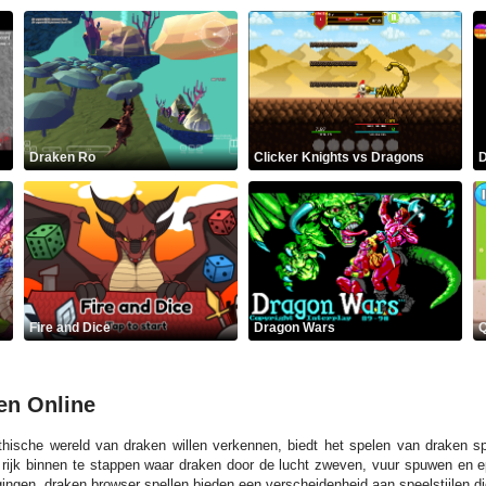
Draken Ro
Clicker Knights vs Dragons
D
Fire and Dice
Dragon Wars
Q
en Online
hische wereld van draken willen verkennen, biedt het spelen van draken s
n rijk binnen te stappen waar draken door de lucht zweven, vuur spuwen en 
gingen, draken browser spellen bieden een verscheidenheid aan speelstijlen d