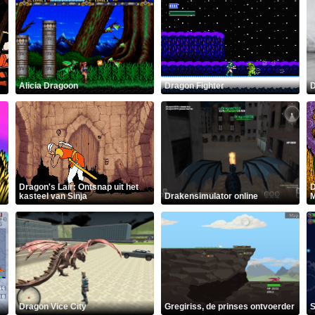
Alicia Dragoon
Dragon Fighter
D
Dragon's Lair: Ontsnap uit het
D
kasteel van Sinja
Drakensimulator online
M
Dragon Vice City
Gregiriss, de prinses ontvoerder
S