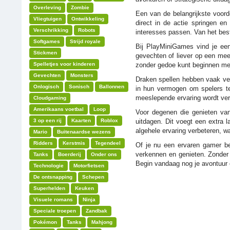
Overleving
Zombie
Een van de belangrijkste voord
Vliegtuigen
Ontwikkeling
direct in de actie springen e
Verschrikking
Robots
interesses passen. Van het best
Softgames
Strijd royale
Bij PlayMiniGames vind je een
Stickmen
gevechten of liever op een meer
Spelletjes voor kinderen
zonder gedoe kunt beginnen met
Gevechten
Monsters
Draken spellen hebben vaak ver
Onlogisch
Sonisch
Ballonnen
in hun vermogen om spelers te
meeslepende ervaring wordt vers
Cloudgaming
Amerikaans voetbal
Loop
Voor degenen die genieten van
3 op een rij
Kaarten
Roblox
uitdagen. Dit voegt een extra 
algehele ervaring verbeteren, w
Mario
Buitenaardse wezens
Ridders
Kerstmis
Tegendeel
Of je nu een ervaren gamer be
verkennen en genieten. Zonder 
Tanks
Boerderij
Onder ons
Begin vandaag nog je avontuur 
Technologie
Motorfietsen
De ontsnapping
Schepen
Superhelden
Keuken
Visuele romans
Ninja
Speciale troepen
Zandbak
Pokémon
Tanks
Mahjong