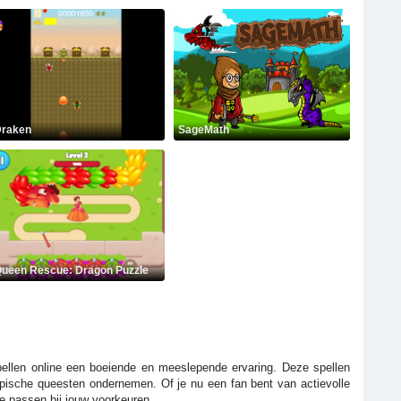
raken
SageMath
ueen Rescue: Dragon Puzzle
pellen online een boeiende en meeslepende ervaring. Deze spellen
epische queesten ondernemen. Of je nu een fan bent van actievolle
ie passen bij jouw voorkeuren.