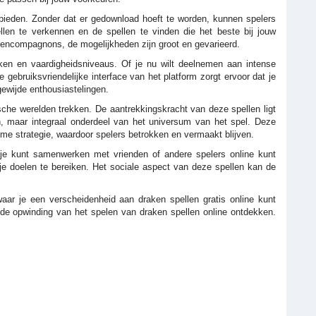
 bieden. Zonder dat er gedownload hoeft te worden, kunnen spelers
llen te verkennen en de spellen te vinden die het beste bij jouw
rakencompagnons, de mogelijkheden zijn groot en gevarieerd.
en en vaardigheidsniveaus. Of je nu wilt deelnemen aan intense
gebruiksvriendelijke interface van het platform zorgt ervoor dat je
ewijde enthousiastelingen.
sche werelden trekken. De aantrekkingskracht van deze spellen ligt
n, maar integraal onderdeel van het universum van het spel. Deze
me strategie, waardoor spelers betrokken en vermaakt blijven.
e je kunt samenwerken met vrienden of andere spelers online kunt
 je doelen te bereiken. Het sociale aspect van deze spellen kan de
ar je een verscheidenheid aan draken spellen gratis online kunt
 de opwinding van het spelen van draken spellen online ontdekken.