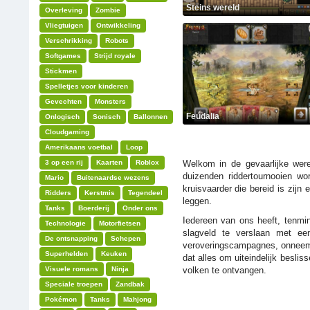
Steins wereld
Overleving
Zombie
Vliegtuigen
Ontwikkeling
Verschrikking
Robots
Softgames
Strijd royale
Stickmen
Spelletjes voor kinderen
Gevechten
Monsters
Feudalia
Onlogisch
Sonisch
Ballonnen
Cloudgaming
Amerikaans voetbal
Loop
3 op een rij
Kaarten
Roblox
Welkom in de gevaarlijke wer
duizenden riddertournooien w
Mario
Buitenaardse wezens
kruisvaarder die bereid is zij
Ridders
Kerstmis
Tegendeel
leggen.
Tanks
Boerderij
Onder ons
Iedereen van ons heeft, tenmin
Technologie
Motorfietsen
slagveld te verslaan met e
De ontsnapping
Schepen
veroveringscampagnes, onneemba
Superhelden
Keuken
dat alles om uiteindelijk beslis
Visuele romans
Ninja
volken te ontvangen.
Speciale troepen
Zandbak
Pokémon
Tanks
Mahjong