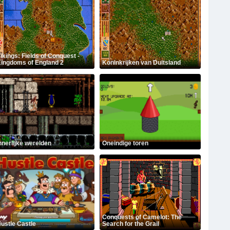
ikings: Fields of Conquest -
ingdoms of England 2
Koninkrijken van Duitsland
nnerlijke werelden
Oneindige toren
Conquests of Camelot: The
ustle Castle
Search for the Grail