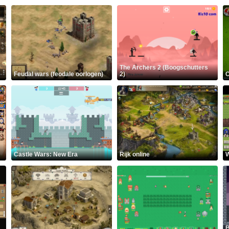
The Archers 2 (Boogschutters
Feudal wars (feodale oorlogen)
2)
C
Castle Wars: New Era
Rijk online
W
B