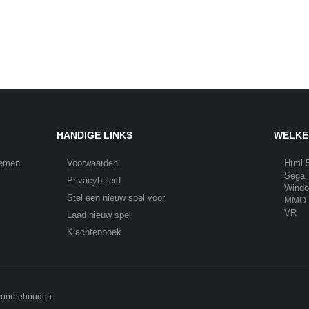
HANDIGE LINKS
WELKE
nemen.
Voorwaarden
Html 
Sega
Privacybeleid
Wind
Stel een nieuw spel voor
MMO
VR
Laad nieuw spel
Klachtenboek
 voorbehouden