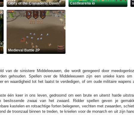
Glory of the Crusaders: Dawn
Castlearena io
s
Medieval Battle 2P
eld van de sinistere Middeleeuwen, die wordt geregeerd door meedogenlo
orden gehouden. Spellen over de Middeleeuwen zijn een unieke kans om
n eer en waardigheid tot het laatst te verdedigen, of om oude militaire wap
ste één keer in ons leven, gedroomd om een brute en uiterst harde uitstra
en beslissende zwaai van het zwaard. Ridder spellen geven je gemak
re kastelen en rotsachtige forten belegeren, vechten met zwaarden, schiet
send de troonzaal binnen te treden, te knielen voor de monarch en uit zijn ha