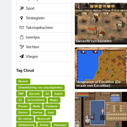
Sport
Strategieën
Tekstopdrachten
torentjes
Gevecht van kastelen
Vechten
Vliegen
Tag Cloud
Muziek
Vengeance of Excalibur (De
wraak van Excalibur)
Ontwikkeling van vaardigheden
FNF
Sprunki
3d
Auto's
2d
Verschillend
Magie
Puzzel
Mode
Fantasie
Dieren
Oorlog
Jurk
De ruimte
Minecraft
Verbetering
Anime
Gamepix