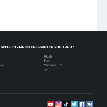
 SPELLEN ZIJN INTERESSANTER VOOR JOU?
5
Flash
Dos
ows
Windows 3.x
.io