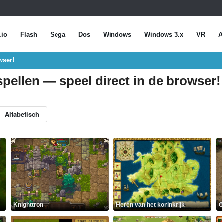
.io
Flash
Sega
Dos
Windows
Windows 3.x
VR
A
wser!
ellen — speel direct in de browser!
Alfabetisch
Knighttron
Heren van het koninkrijk
O