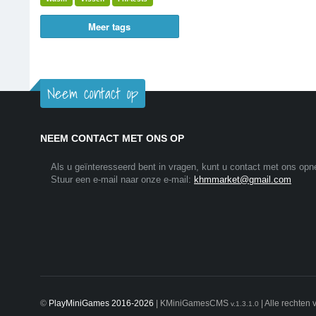
Meer tags
Neem contact op
NEEM CONTACT MET ONS OP
Als u geïnteresseerd bent in vragen, kunt u contact met ons op
Stuur een e-mail naar onze e-mail:
khmmarket@gmail.com
©
PlayMiniGames 2016-2026
| KMiniGamesCMS
| Alle rechten
v.1.3.1.0