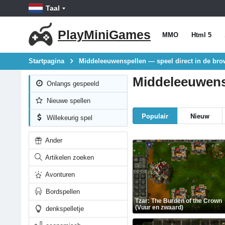
Taal
PlayMiniGames
MMO
Html 5
Startpagina
Middeleeuwenspellen — speel direct in de bro
Middeleeuwensp
Onlangs gespeeld
Nieuwe spellen
Populair
Nieuw
Willekeurig spel
Ander
Artikelen zoeken
Avonturen
Bordspellen
Tzar: The Burden of the Crown
(Vuur en zwaard)
denkspelletje