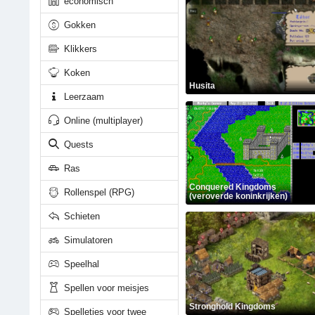
economisch
Gokken
Klikkers
Koken
Husita
Leerzaam
Online (multiplayer)
Quests
Ras
Conquered Kingdoms
Rollenspel (RPG)
(veroverde koninkrijken)
Schieten
Simulatoren
Speelhal
Spellen voor meisjes
Stronghold Kingdoms
Spelletjes voor twee