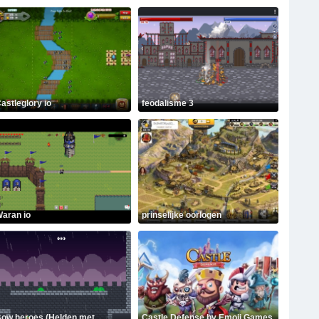
astleglory io
feodalisme 3
aran io
prinselijke oorlogen
ow heroes (Helden met
Castle Defense by Emoji Games