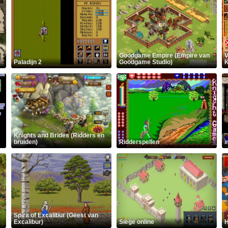
Goodgame Empire (Empire van
V
Paladijn 2
Goodgame Studio)
K
Knights and Brides (Ridders en
bruiden)
Ridderspellen
i
Spirit of Excalibur (Geest van
Excalibur)
Siege online
H