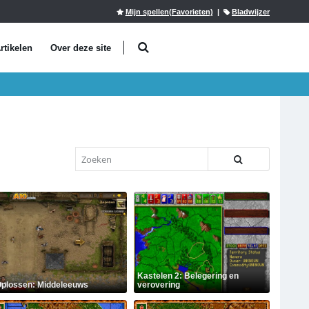
Mijn spellen(Favorieten)
|
Bladwijzer
rtikelen
Over deze site
Kastelen 2: Belegering en
plossen: Middeleeuws
verovering