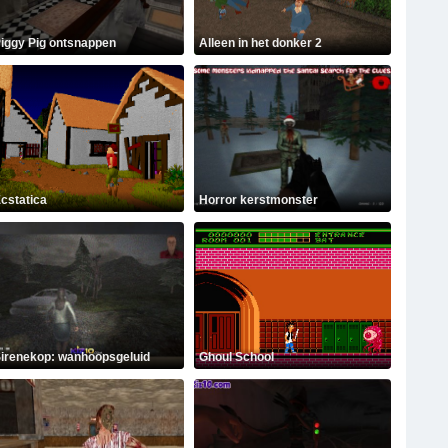
iggy Pig ontsnappen
Alleen in het donker 2
cstatica
Horror kerstmonster
irenekop: wanhoopsgeluid
Ghoul School