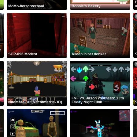
E
MoMo-horrorverhaal
Bonnie’s Bakery
u
k
SCP-096 Modest
Alleen in het donker
S
FNF Vs. Jason Voorhees: 13th
Nitemare-3D (Nachtmerrie-3D)
Friday Night Funk
S