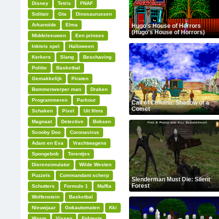
Disney
Tetris
FNAF
Solitair
Gta
Dinosaurussen
Arkanoïde
Elma
Hugo's House of Horrors
(Hugo's House of Horrors)
Middeleeuwen
Een prinses
Inktvis spel
Halloween
Kerkers
Slang
Beschaving
Politie
Basketbal
Gemakkelijk
Piraten
Bommenwerper man
Draken
Programmeren
Parkour
Call of Cthulhu: Shadow of a
Comet
Schaken
Pixel
Uit films
Magnaat
Detective
Boksen
Scooby Doo
Coronavirus
Adam en Eva
Vrachtwagens
Spongebob
Torentjes
Dierensimulator
Wilde Westen
Puzzels
Commandant scherp
Slenderman Must Die: Silent
Forest
Schutters
Formule 1
Maffia
Wolfenstein
Basketbal
Nieuwjaar
Gokautomaten
Kki
Wasm
Vissen
Fnf-tests