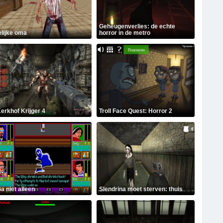
Geheugenverlies: de echte
elijke oma
horror in de metro
erkhof Krijger 4
Troll Face Quest: Horror 2
a niet alleen
Slendrina moet sterven: thuis