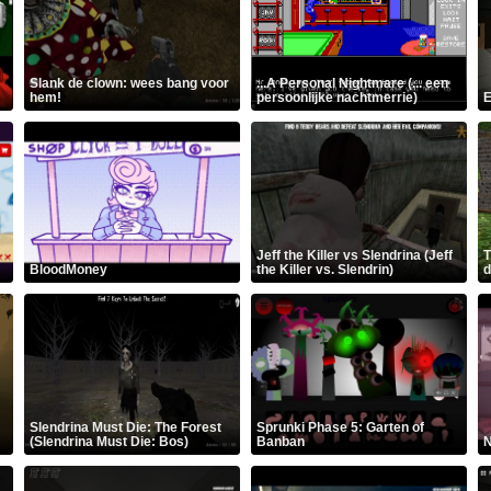
Slank de clown: wees bang voor
...A Personal Nightmare (... een
hem!
persoonlijke nachtmerrie)
E
Jeff the Killer vs Slendrina (Jeff
T
BloodMoney
the Killer vs. Slendrin)
d
Slendrina Must Die: The Forest
Sprunki Phase 5: Garten of
(Slendrina Must Die: Bos)
Banban
N