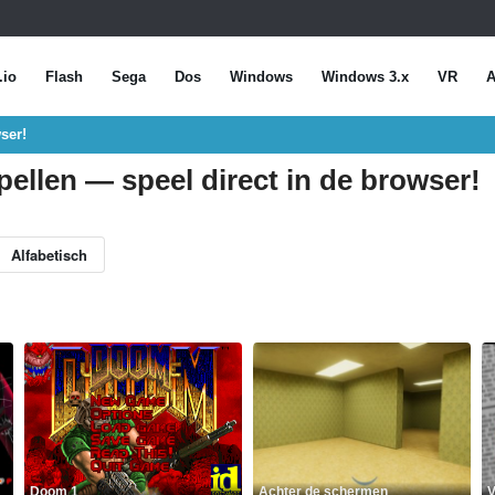
.io
Flash
Sega
Dos
Windows
Windows 3.x
VR
A
ser!
pellen — speel direct in de browser!
Alfabetisch
Doom 1
Achter de schermen
V