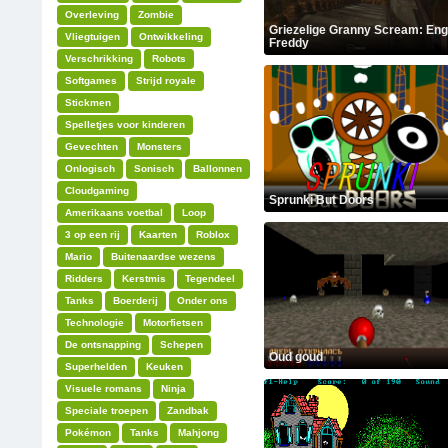
Overleving
Zombie
Griezelige Granny Scream: En
Vliegtuigen
Ontwikkeling
Freddy
Verschrikking
Robots
Softgames
Strijd royale
Stickmen
Spelletjes voor kinderen
Gevechten
Monsters
Onlogisch
Sonisch
Ballonnen
Cloudgaming
Sprunki But Doors
Amerikaans voetbal
Loop
3 op een rij
Kaarten
Roblox
Mario
Buitenaardse wezens
Ridders
Kerstmis
Tegendeel
Tanks
Boerderij
Onder ons
Technologie
Motorfietsen
De ontsnapping
Schepen
Oud goud
Superhelden
Keuken
Visuele romans
Ninja
Speciale troepen
Zandbak
Pokémon
Tanks
Mahjong