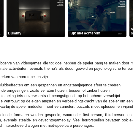
V
Dummy
Kijk niet achterom
s
ubgenre van videogames die tot doel hebben de speler bang te maken door m
male activiteiten, evenals thema's als dood, geweld en psychologische terreur
ken van horrorspellen zijn:
uidseffecten om een gespannen en angstaanjagende sfeer te creëren
ende omgevingen, zoals verlaten huizen, bossen of ziekenhuizen
plotseling iets onverwachts of beangstigends op het scherm verschijnt
ie vertrouwt op de eigen angsten en verbeeldingskracht van de speler om ee
aarbij de speler middelen moet verzamelen, puzzels moet oplossen en vijande
hillende formaten worden gespeeld, waaronder first-person, third-person 
, evenals stealth- en gevechtsgameplay. Veel horrorspellen bevatten ook el
of interactieve dialogen met niet-speelbare personages.