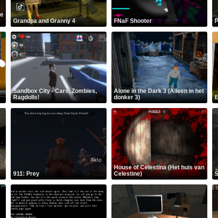
ge
Grandpa and Granny 4
FNaF Shooter
P
Sandbox City - Cars, Zombies,
Alone in the Dark 3 (Alleen in het
Ragdolls!
donker 3)
E
House of Celestina (Het huis van
911: Prey
Celestine)
S