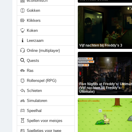
economisch
Gokken
Klikkers
Koken
Leerzaam
Vijf nachten bij Freddy's 3
Online (multiplayer)
Quests
Ras
Rollenspel (RPG)
Five Nights at Freddy's: Ultima
(Vijf nachten bij Freddy's:
Schieten
Ultimate)
Simulatoren
Speelhal
Spellen voor meisjes
Spelletjes voor twee