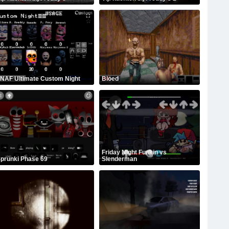
NAF Ultimate Custom Night
Bloed
Friday Night Funkin vs
prunki Phase 69
Slenderman