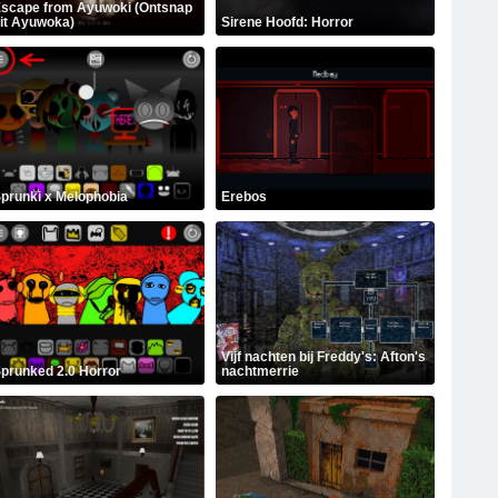
scape from Ayuwoki (Ontsnap
it Ayuwoka)
Sirene Hoofd: Horror
prunki x Melophobia
Erebos
Vijf nachten bij Freddy's: Afton's
prunked 2.0 Horror
nachtmerrie