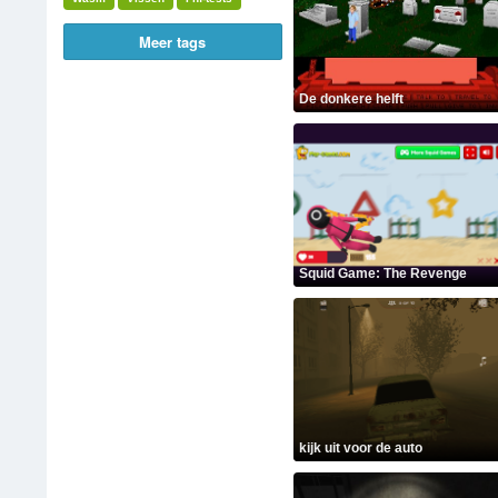
Meer tags
De donkere helft
Squid Game: The Revenge
kijk uit voor de auto