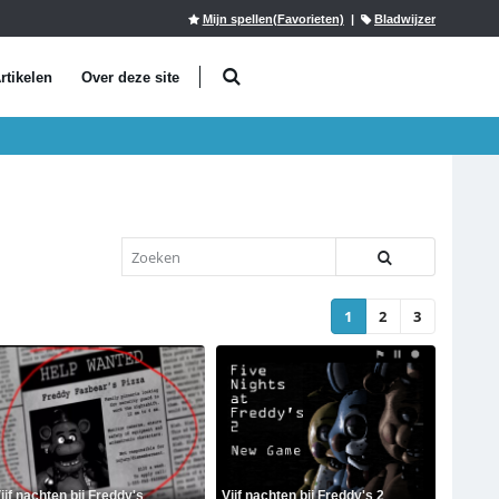
Mijn spellen(Favorieten)
|
Bladwijzer
rtikelen
Over deze site
1
2
3
ijf nachten bij Freddy's
Vijf nachten bij Freddy's 2