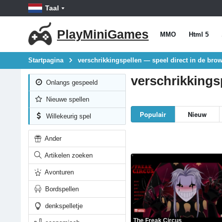
Taal
PlayMiniGames
MMO
Html 5
Startpagina
verschrikkingspellen — speel direct in de brow
verschrikkings
Onlangs gespeeld
Nieuwe spellen
Populair
Nieuw
Willekeurig spel
Ander
Artikelen zoeken
Avonturen
Bordspellen
denkspelletje
The Freak Circus