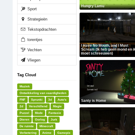
Hungry Lamu
Sport
Strategieën
Tekstopdrachten
torentjes
I Have No Mouth, and I Must
Scream (Ik heb geen mond en i
Vechten
moet schreeuwen)
Vliegen
Tag Cloud
Muziek
Ontwikkeling van vaardigheden
FNF
Sprunki
3d
Auto's
Santy is Home
2d
Verschillend
Magie
Puzzel
Mode
Fantasie
Dieren
Oorlog
Jurk
De ruimte
Minecraft
Verbetering
Anime
Gamepix