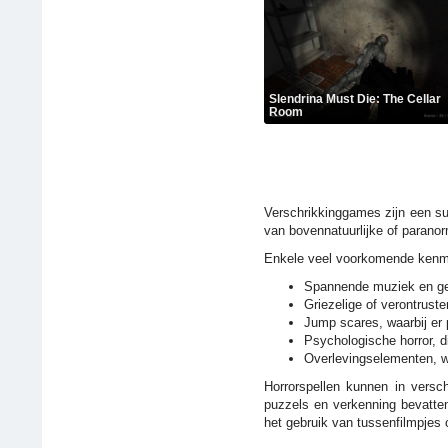
Slendrina Must Die: The Cellar
Room
Verschrikkinggames zijn een s
van bovennatuurlijke of paranor
Enkele veel voorkomende kenmer
Spannende muziek en gel
Griezelige of verontrust
Jump scares, waarbij er 
Psychologische horror, d
Overlevingselementen, w
Horrorspellen kunnen in versc
puzzels en verkenning bevatten
het gebruik van tussenfilmpjes 