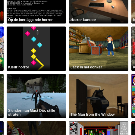
Op de loer liggende horror
Horror kantoor
l
Kleur horror
Jack in het donker
K
Slenderman Must Die: stille
straten
The Man from the Window
G