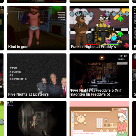
Kind in geel
Funkin' Nights at Freddy's
F
te
Five Nights at Freddy's 5 (Vijf
Five Nights at Epstein’s
nachten bij Freddy's 5)
S