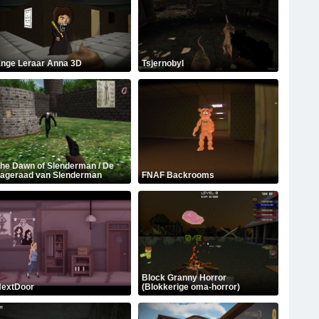
nge Leraar Anna 3D
Tsjernobyl
he Dawn of Slenderman / De
ageraad van Slenderman
FNAF Backrooms
Block Granny Horror
extDoor
(Blokkerige oma-horror)