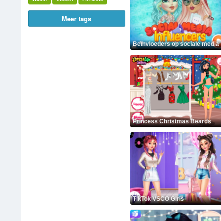
Meer tags
Beïnvloeders op sociale media
Princess Christmas Beards
TikTok VSCO Girls