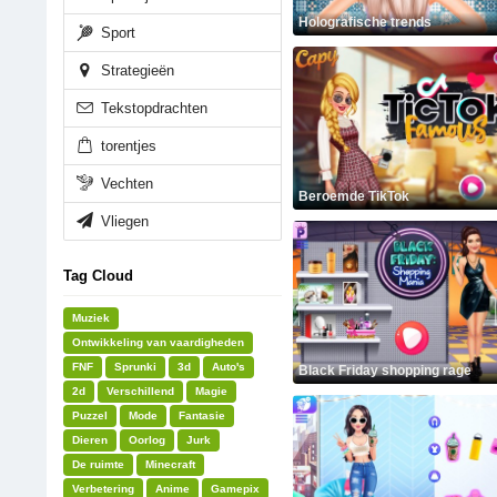
Holografische trends
Sport
Strategieën
Tekstopdrachten
torentjes
Vechten
Beroemde TikTok
Vliegen
Tag Cloud
Muziek
Ontwikkeling van vaardigheden
FNF
Sprunki
3d
Auto's
Black Friday shopping rage
2d
Verschillend
Magie
Puzzel
Mode
Fantasie
Dieren
Oorlog
Jurk
De ruimte
Minecraft
Verbetering
Anime
Gamepix