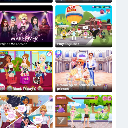
roject Makeover
Play Together
Drama op de bruiloft van de
rinses: Black Friday Chaos
prinses