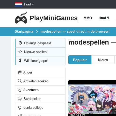
Taal
PlayMiniGames
MMO
Html 5
Startpagina
modespellen — speel direct in de browser!
modespellen — 
Onlangs gespeeld
Nieuwe spellen
Populair
Nieuw
Willekeurig spel
Ander
Artikelen zoeken
Avonturen
Bordspellen
denkspelletje
Gacha Life