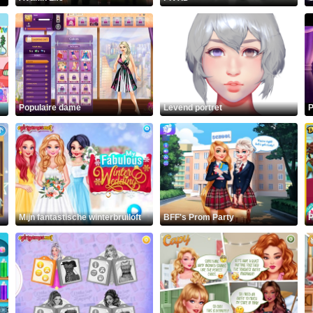
Populaire dame
Levend portret
P
Mijn fantastische winterbruiloft
BFF's Prom Party
P