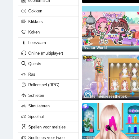
economisch
Gokken
Klikkers
Koken
Leerzaam
Avatar World
Online (multiplayer)
Quests
Ras
Rollenspel (RPG)
Schieten
Zachte meisjesesthetiek
Simulatoren
Speelhal
Spellen voor meisjes
Spelletjes voor twee