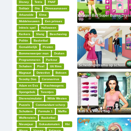
Disney
Tetris
FNAF
Solitair
Gta
Dinosaurussen
Arkanoïde
Elma
Dragon Ball Super Bulma Dres
Up
Middeleeuwen
Een prinses
Inktvis spel
Halloween
Kerkers
Slang
Beschaving
Politie
Basketbal
Gemakkelijk
Piraten
Bommenwerper man
Draken
Programmeren
Parkour
Scheidingsdrama op school
Schaken
Pixel
Uit films
Magnaat
Detective
Boksen
Scooby Doo
Coronavirus
Adam en Eva
Vrachtwagens
Spongebob
Torentjes
Dierensimulator
Wilde Westen
Puzzels
Commandant scherp
Kim K's zware dag
Schutters
Formule 1
Maffia
Wolfenstein
Basketbal
Nieuwjaar
Gokautomaten
Kki
Wasm
Vissen
Fnf-tests