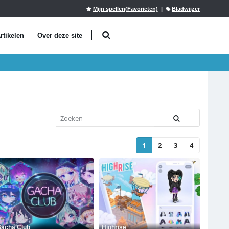
Mijn spellen(Favorieten)
|
Bladwijzer
rtikelen
Over deze site
1
2
3
4
acha Club
Highrise