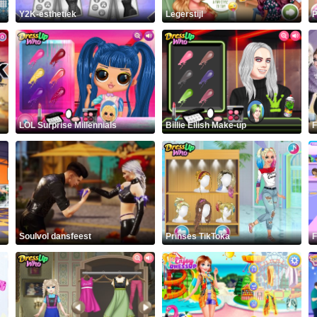
Y2K-esthetiek
Legerstijl
P
LOL Surprise Millennials
Billie Eilish Make-up
F
Soulvol dansfeest
Prinses TikToka
F