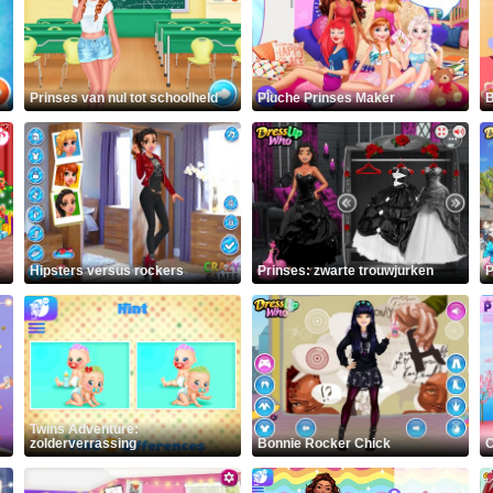
Prinses van nul tot schoolheld
Pluche Prinses Maker
B
Hipsters versus rockers
Prinses: zwarte trouwjurken
P
Twins Adventure:
zolderverrassing
Bonnie Rocker Chick
C