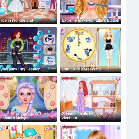
lice in Wonderland
Extreme make-up: Ellie's Edition
yberpunk City Fashion
Ellie: Oudejaarsavond
Prinsessen die bloggers
enhoorn Meisjes
vlechten