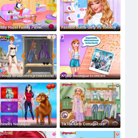
aby Hazel Family Picnic
Fashion Battle Girly Vs Tomboy
rinses Bruidsmeisjesweekend
K-pop nieuwjaarsconcert
hinees Nieuwjaar
TikTok Girls Cottagecore