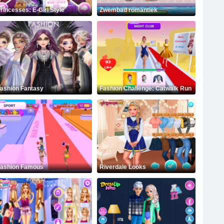
rincesses: E-Girl Style
Zwembad romantiek
ashion Fantasy
Fashion Challenge: Catwalk Run
ashion Famous
Riverdale Looks