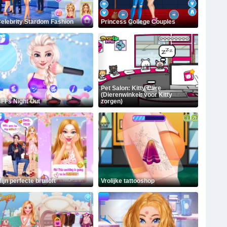
elebrity Stardom Fashion
Princess College Couples
Pet Salon: Kitty Care
(Dierenwinkel: voor Kitty
FFs Night Out
zorgen)
ijn perfecte bruiloft
Vrolijke tattooshop