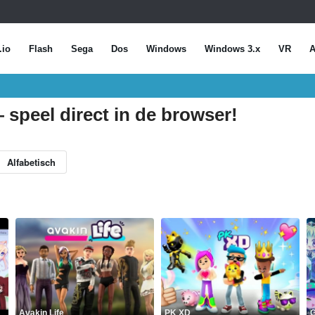
.io
Flash
Sega
Dos
Windows
Windows 3.x
VR
A
speel direct in de browser!
Alfabetisch
Avakin Life
PK XD
G