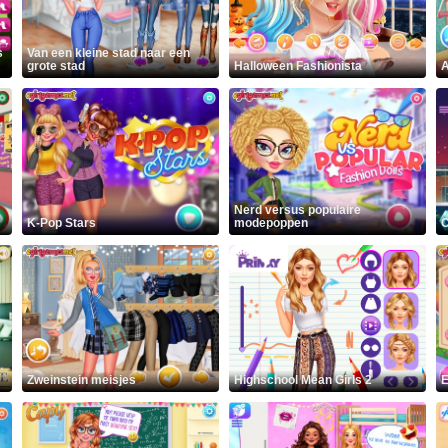
s
Van een kleine stad naar een
grote stad
Halloween Fashionista
A
Nerd versus populaire
K-Pop Stars
modepoppen
C
Zweinstein meisjes
Highschool Mean Girls 2
E