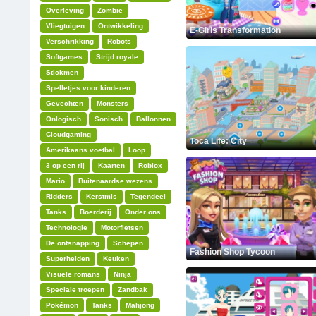
Overleving
Zombie
Vliegtuigen
Ontwikkeling
E-Girls Transformation
Verschrikking
Robots
Softgames
Strijd royale
Stickmen
Spelletjes voor kinderen
Gevechten
Monsters
Onlogisch
Sonisch
Ballonnen
Cloudgaming
Toca Life: City
Amerikaans voetbal
Loop
3 op een rij
Kaarten
Roblox
Mario
Buitenaardse wezens
Ridders
Kerstmis
Tegendeel
Tanks
Boerderij
Onder ons
Technologie
Motorfietsen
De ontsnapping
Schepen
Fashion Shop Tycoon
Superhelden
Keuken
Visuele romans
Ninja
Speciale troepen
Zandbak
Pokémon
Tanks
Mahjong