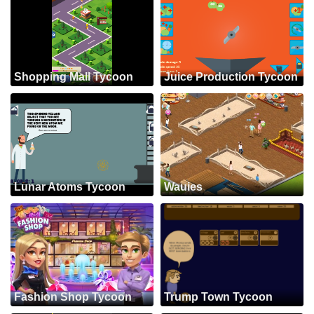
Shopping Mall Tycoon
Juice Production Tycoon
Lunar Atoms Tycoon
Wauies
Fashion Shop Tycoon
Trump Town Tycoon