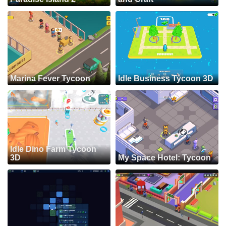
Marina Fever Tycoon
Idle Business Tycoon 3D
Idle Dino Farm Tycoon
3D
My Space Hotel: Tycoon