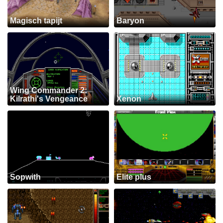
Magisch tapijt
Baryon
Wing Commander 2:
Kilrathi's Vengeance
Xenon
Sopwith
Elite plus