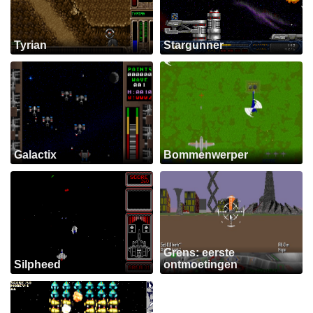
Tyrian
Stargunner
Galactix
Bommenwerper
Grens: eerste
Silpheed
ontmoetingen