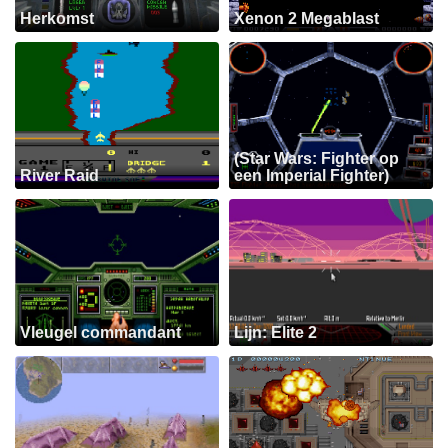
Herkomst
Xenon 2 Megablast
(Star Wars: Fighter op
River Raid
een Imperial Fighter)
Vleugel commandant
Lijn: Elite 2