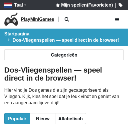
Taal
Mijn spellen(Favorieten)
|
PlayMiniGames
Startpagina
Dos-Vliegenspellen — speel direct in de browser!
Categorieën
Dos-Vliegenspellen — speel
direct in de browser!
Hier vind je Dos games die zijn gecategoriseerd als
Vliegen. Kijk, kies het spel dat je leuk vindt en geniet van
een aangenaam tijdverdrijf!
Populair
Nieuw
Alfabetisch