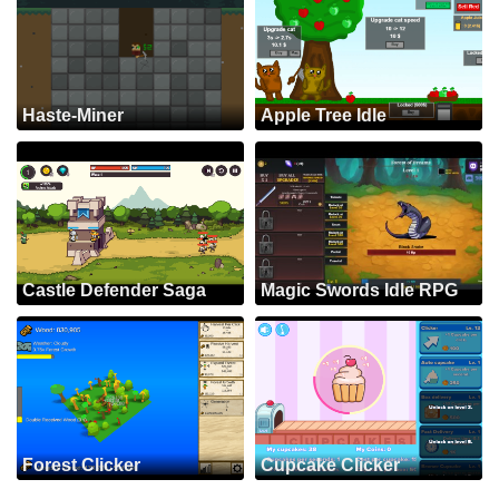
Haste-Miner
Apple Tree Idle
Castle Defender Saga
Magic Swords Idle RPG
Forest Clicker
Cupcake Clicker