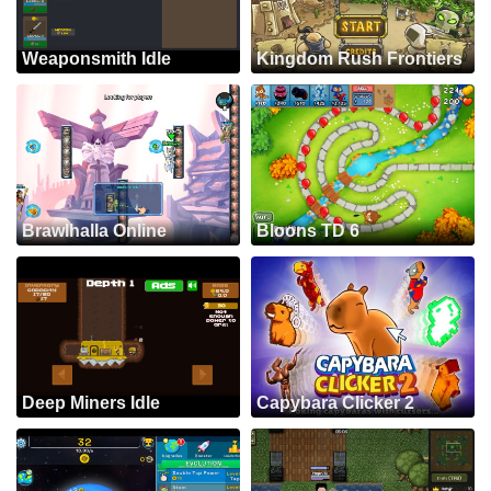
Weaponsmith Idle
Kingdom Rush Frontiers
Brawlhalla Online
Bloons TD 6
Deep Miners Idle
Capybara Clicker 2