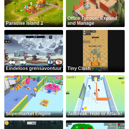
Office Tycoon: Expand
Paradise Island 2
and Manage
Eindeloos grensavontuur
Tiny Clash
Supermarket Empire
Jailbreak: Hide or Attack!