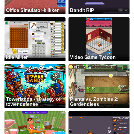
Office Simulator-klikker
Bandit RIP
Idle Miner
Video Game Tycoon
Towerlands - strategy of
Plants vs. Zombies 2:
tower defense
Gardendless