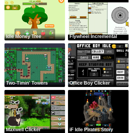
Idle Money Tree
Flywheel Incremental
Two-Timin' Towers
Office Boy Clicker
Maxwell Clicker
iF Idle Pirates Story