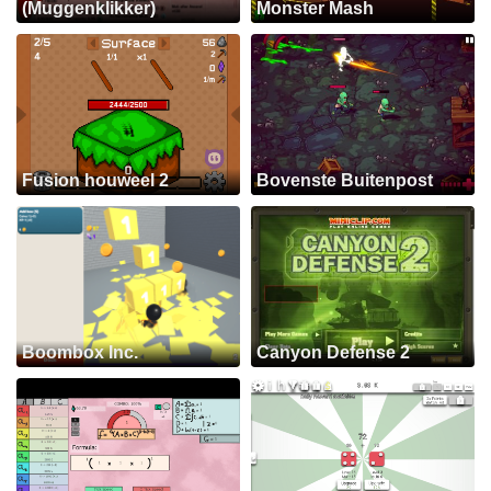
(Muggenklikker)
Monster Mash
Fusion houweel 2
Bovenste Buitenpost
Boombox Inc.
Canyon Defense 2