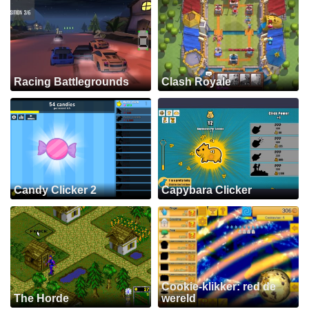
Racing Battlegrounds
Clash Royale
Candy Clicker 2
Capybara Clicker
Cookie-klikker: red de
The Horde
wereld