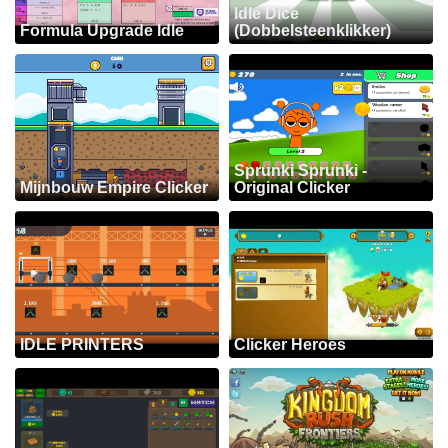
Idle Dice
Formula Upgrade Idle
(Dobbelsteenklikker)
Sprunki Sprunki -
Mijnbouw Empire Clicker
Original Clicker
IDLE PRINTERS
Clicker Heroes