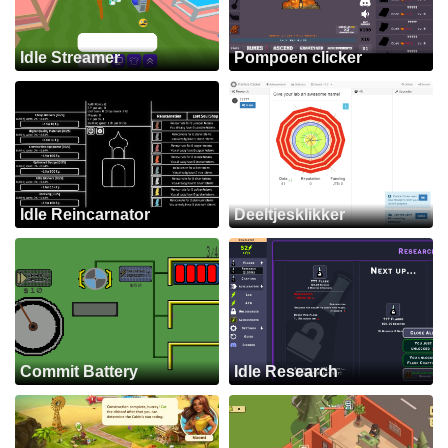
Idle Streamer
Pompoen clicker
Idle Reincarnator
Deeltjesklikker
Commit Battery
Idle Research