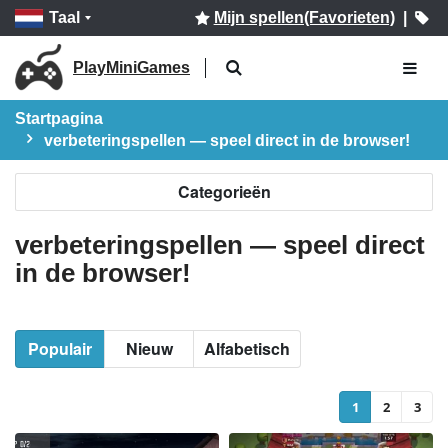
Taal
Mijn spellen(Favorieten)
|
PlayMiniGames
Startpagina
verbeteringspellen — speel direct in de browser!
Categorieën
verbeteringspellen — speel direct
in de browser!
Populair
Nieuw
Alfabetisch
1
2
3