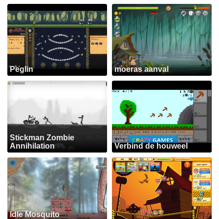
Peglin
moeras aanval
Stickman Zombie
Annihilation
Verbind de houweel
Idle Mosquito