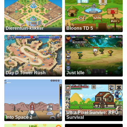
Dierentuin-klikker
Bloons TD 5
Day D Tower Rush
Just Idle
Ultra Pixel Survive: RPG
Into Space 2
Survival