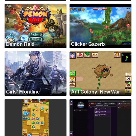
Demon Raid
Clicker Gazerix
Girls' Frontline
Ant Colony: New War