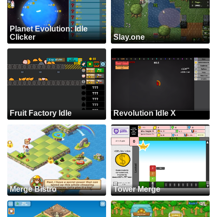
Planet Evolution: Idle
Clicker
Slay.one
Fruit Factory Idle
Revolution Idle X
Merge Bistro
Tower Merge