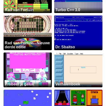
Rad van Fortuin
Turbo C++ 3.0
Rad van Fortuin - Nieuwe
derde editie
Dr. Sbaitso
Probeer je geluk
Verhalenboek