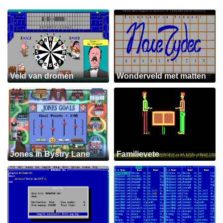
Veld van dromen
Wonderveld met matten
Jones in Bystry Lane
Familievete