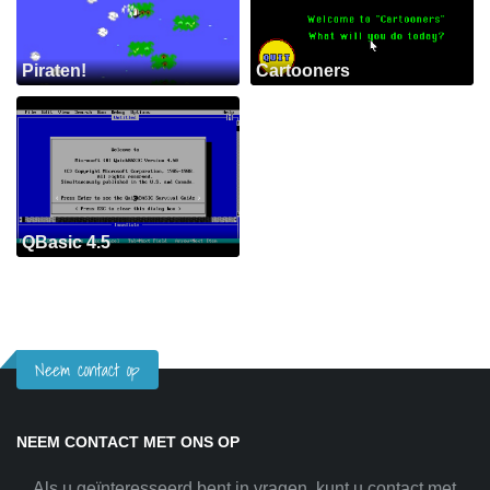
Piraten!
Cartooners
QBasic 4.5
Neem contact op
NEEM CONTACT MET ONS OP
Als u geïnteresseerd bent in vragen, kunt u contact met