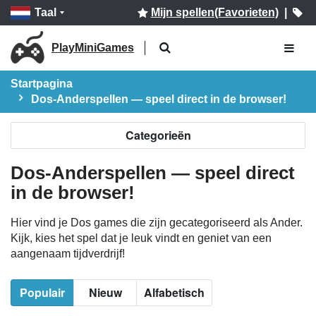
Taal
Mijn spellen(Favorieten)
|
PlayMiniGames
Startpagina
Dos-Anderspellen — speel direct in de browser!
Categorieën
Dos-Anderspellen — speel direct
in de browser!
Hier vind je Dos games die zijn gecategoriseerd als Ander.
Kijk, kies het spel dat je leuk vindt en geniet van een
aangenaam tijdverdrijf!
Populair
Nieuw
Alfabetisch