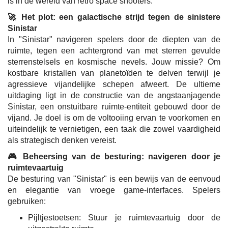
is in de wereld van retro space shooters.
🚀 Het plot: een galactische strijd tegen de sinistere
Sinistar
In "Sinistar" navigeren spelers door de diepten van de
ruimte, tegen een achtergrond van met sterren gevulde
sterrenstelsels en kosmische nevels. Jouw missie? Om
kostbare kristallen van planetoïden te delven terwijl je
agressieve vijandelijke schepen afweert. De ultieme
uitdaging ligt in de constructie van de angstaanjagende
Sinistar, een onstuitbare ruimte-entiteit gebouwd door de
vijand. Je doel is om de voltooiing ervan te voorkomen en
uiteindelijk te vernietigen, een taak die zowel vaardigheid
als strategisch denken vereist.
🎮 Beheersing van de besturing: navigeren door je
ruimtevaartuig
De besturing van "Sinistar" is een bewijs van de eenvoud
en elegantie van vroege game-interfaces. Spelers
gebruiken:
Pijltjestoetsen: Stuur je ruimtevaartuig door de