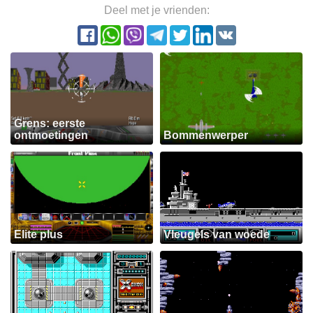
Deel met je vrienden:
Grens: eerste
ontmoetingen
Bommenwerper
Elite plus
Vleugels van woede