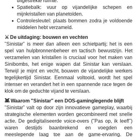
uitgestrekte ruimte.
Spatiebalk: vuur op vijandelijke schepen en
mijnkristallen van planetoïden.
Controlesleutel: plaats bommen zodra je voldoende
middelen hebt verzameld.
⚔️ De uitdaging: bouwen en vechten
"Sinistar" is meer dan alleen een schietpartij; het is een
spel van hulpbronnenbeheer en tactisch bewustzijn. Het
verzamelen van kristallen is cruciaal voor het maken van
Sinibombs, het enige wapen dat Sinistar kan verslaan.
Terwijl je mijnt en vecht, bouwen de vijandelijke werkers
tegelijkertijd Sinistar. Eenmaal voltooid, wordt het spel
intenser en verandert het in een spannende race tegen de
klok om de geduchte vijand te verslaan.
👾 Waarom "Sinistar" een DOS-gaminglegende blijft
"Sinistar" valt op door zijn innovatieve gameplay, waarbij
strategische elementen worden gecombineerd met snelle
actie. De gedigitaliseerde voice-overs ("Pas op, ik leef!")
waren destijds baanbrekend en voegden een
meeslepende laag toe aan de game-ervaring. De