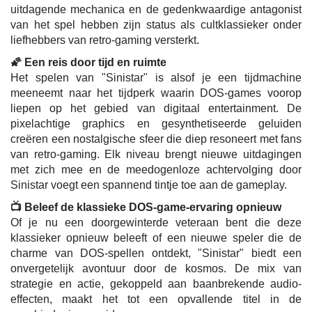
uitdagende mechanica en de gedenkwaardige antagonist
van het spel hebben zijn status als cultklassieker onder
liefhebbers van retro-gaming versterkt.
🌠 Een reis door tijd en ruimte
Het spelen van "Sinistar" is alsof je een tijdmachine
meeneemt naar het tijdperk waarin DOS-games voorop
liepen op het gebied van digitaal entertainment. De
pixelachtige graphics en gesynthetiseerde geluiden
creëren een nostalgische sfeer die diep resoneert met fans
van retro-gaming. Elk niveau brengt nieuwe uitdagingen
met zich mee en de meedogenloze achtervolging door
Sinistar voegt een spannend tintje toe aan de gameplay.
📺 Beleef de klassieke DOS-game-ervaring opnieuw
Of je nu een doorgewinterde veteraan bent die deze
klassieker opnieuw beleeft of een nieuwe speler die de
charme van DOS-spellen ontdekt, "Sinistar" biedt een
onvergetelijk avontuur door de kosmos. De mix van
strategie en actie, gekoppeld aan baanbrekende audio-
effecten, maakt het tot een opvallende titel in de