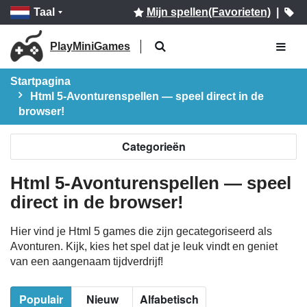
Taal
Mijn spellen(Favorieten)
|
PlayMiniGames
Startpagina
Html 5-Avonturenspellen — speel direct in de
browser!
Categorieën
Html 5-Avonturenspellen — speel
direct in de browser!
Hier vind je Html 5 games die zijn gecategoriseerd als
Avonturen. Kijk, kies het spel dat je leuk vindt en geniet
van een aangenaam tijdverdrijf!
Populair
Nieuw
Alfabetisch