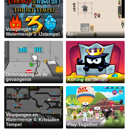
Vuurjongen en
Watermeisje 3: IJstempel
Ann
Ontsnapping uit de
gevangenis
Koning der dieven
Vuurjongen en
Watermeisje 4: Kristallen
Tempel
Play Together