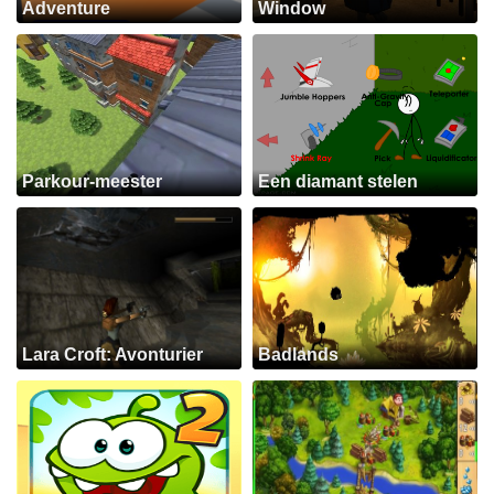
Adventure
Window
Parkour-meester
Een diamant stelen
Lara Croft: Avonturier
Badlands