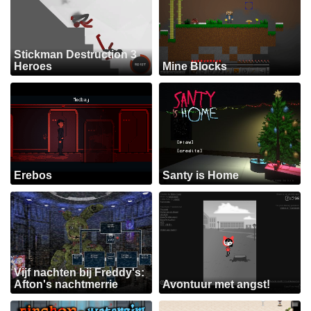
Stickman Destruction 3
Heroes
Mine Blocks
Erebos
Santy is Home
Vijf nachten bij Freddy's:
Afton's nachtmerrie
Avontuur met angst!