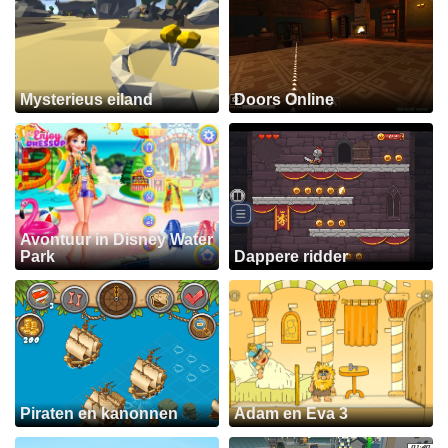
Mysterieus eiland
Doors Online
Avontuur in Disney Water
Park
Dappere ridder
Piraten en kanonnen
Adam en Eva 3