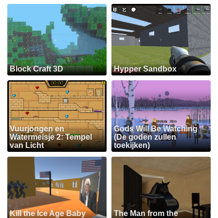
Block Craft 3D
Hypper Sandbox
Vuurjongen en
Gods Will Be Watching
Watermeisje 2: Tempel
(De goden zullen
van Licht
toekijken)
Kill the Ice Age Baby
The Man from the