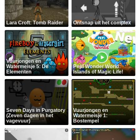
Lara Croft: Tomb Raider
Ontsnap uit het complex
Vuurjongen en
Watermeisje 5: De
Pepi Wonder World:
Elementen
Islands of Magic Life!
Seven Days in Purgatory
Vuurjongen en
(Zeven dagen in het
Watermeisje 1:
vagevuur)
Bostempel