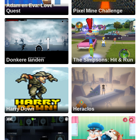
Adam en Eva: Love
Quest
Pixel Mine Challenge
Donkere landen
The Simpsons: Hit & Run
Harry Down
Heraclos