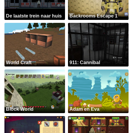
De laatste trein naar huis
Backrooms Escape 1
World Craft
911: Cannibal
Block World
Adam en Eva