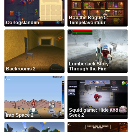
Bob the Rogue 5:
Oorlogslanden
Tempelavontuur
Lumberjack Story:
Backrooms 2
Through the Fire
Squid game: Hide and
Into Space 2
Seek 2