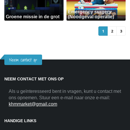
Emergency surgery
Groene missie in de grot
(Noodgeval operatie)
1
2
3
Neem contact op
NEEM CONTACT MET ONS OP
Als u geïnteresseerd bent in vragen, kunt u contact met
ons opnemen. Stuur een e-mail naar onze e-mail:
khmmarket@gmail.com
HANDIGE LINKS