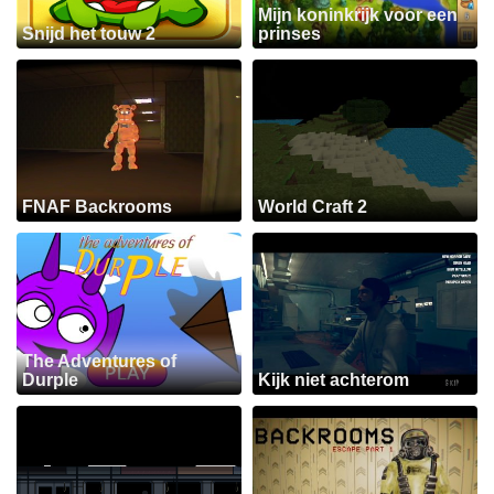
Mijn koninkrijk voor een
Snijd het touw 2
prinses
FNAF Backrooms
World Craft 2
The Adventures of
Durple
Kijk niet achterom