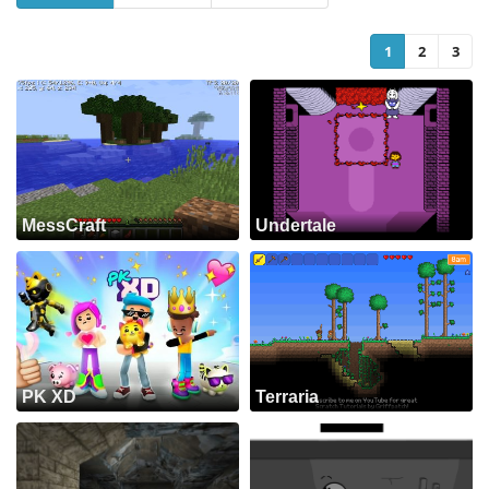
1
2
3
MessCraft
Undertale
PK XD
Terraria