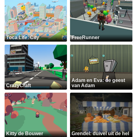
Toca Life: City
FreeRunner
Adam en Eva: de geest
CrazyCraft
van Adam
Kitty de Bouwer
Grendel: duivel uit de hel