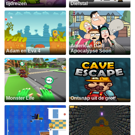
tijdreizen
Diefstal
American Dad!
Adam en Eva 4
Apocalypse Soon
Monster Life
Ontsnap uit de grot