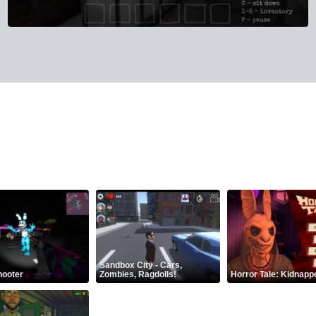
Sandbox City - Cars,
hooter
Zombies, Ragdolls!
Horror Tale: Kidnapp