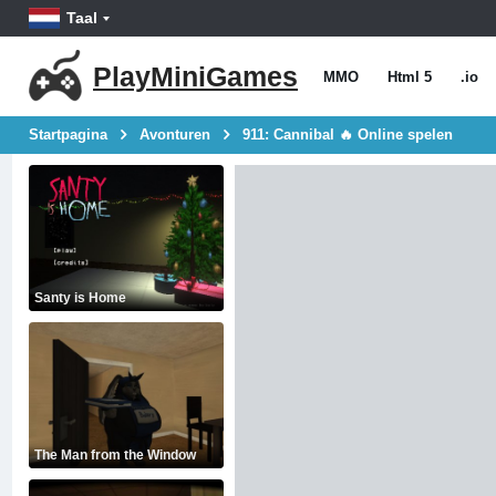
Taal
PlayMiniGames
MMO
Html 5
.io
Startpagina
Avonturen
911: Cannibal 🔥 Online spelen
Santy is Home
The Man from the Window