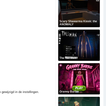
Scary Shawarma Kiosk: the
ANOMALY
The Tall Man
Granny Barbie
ewijzigd in de instellingen.