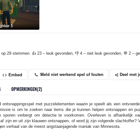
ighbor 3
 op 29 stemmen. 👍 23 – leuk gevonden, 👎 4 – niet leuk gevonden, 💬 2 – gep
Deel met j
Meld niet werkend spel of fouten
<> Embed
G
OPMERKINGEN(2)
 ontsnappingsspel met puzzelelementen waarin je speelt als een ontvoerde ti
missie is om te zoeken naar items die je kunnen helpen ontsnappen en puz
 je sporen verbergt om detectie te voorkomen. Overleven is afhankelijk van
af zijn en uit zijn klauwen ontsnappen, of word jij zijn volgende slachtoffer?
ngen verhaal van de meest angstaanjagende maniak van Minnesota.