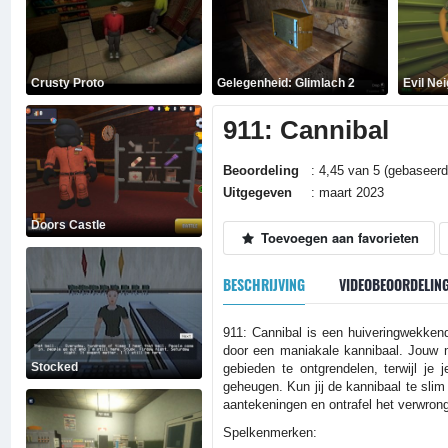
Crusty Proto
Gelegenheid: Glimlach 2
Evil Ne
911: Cannibal
Beoordeling
: 4,45 van 5 (gebaseerd
Uitgegeven
: maart 2023
Doors Castle
Toevoegen aan favorieten
BESCHRIJVING
VIDEOBEOORDELIN
911: Cannibal is een huiveringwekkend
door een maniakale kannibaal. Jouw 
Stocked
gebieden te ontgrendelen, terwijl je
geheugen. Kun jij de kannibaal te slim 
aantekeningen en ontrafel het verwro
Spelkenmerken: