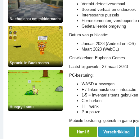
Vertakt detectiveverhaal
Boeiend verhaal en onderzoek
Interessante puzzels
Nachtdienst om middernacht
Horrorelementen, verstoppertje 
Gedetailleerde omgeving
Datum van publicatie:
Januari 2023 (Android en iOS)
Maart 2023 (WebGL)
Ontwikkelaar: Euphoria Games
Sprunki in Backrooms
Laatst bijgewerkt: 27 maart 2023
PC-besturing:
WASD = bewegen
F / linkermuisknop = interactie
1-5 = inventarisitems gebruiken
C = hurken
H = wenk
Hungry Lamu
P = pauze
Mobiele besturing: gebruik in-game jo
Html 5
Verschrikking