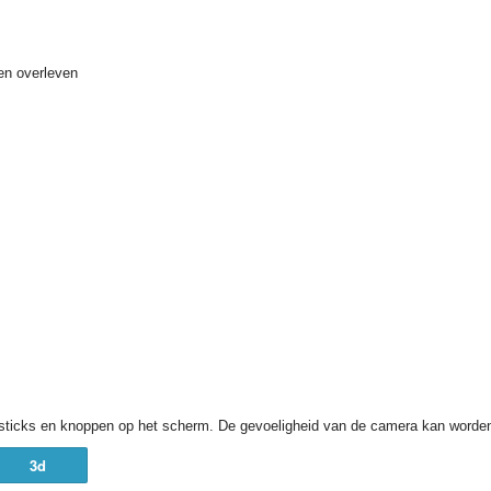
en overleven
ysticks en knoppen op het scherm. De gevoeligheid van de camera kan worden g
3d