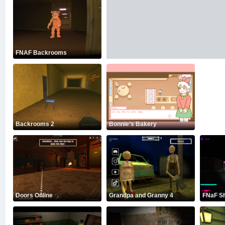
FNAF Backrooms
Backrooms 2
Bonnie’s Bakery
Doors Online
Grandpa and Granny 4
FNaF S