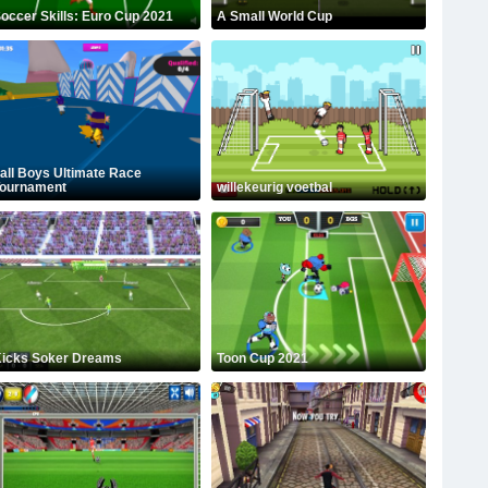
occer Skills: Euro Cup 2021
A Small World Cup
all Boys Ultimate Race
ournament
willekeurig voetbal
icks Soker Dreams
Toon Cup 2021