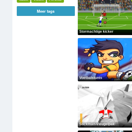
Meer tags
Stormachtige kicker
Voetbalstunts
Stickman-vleugelpak