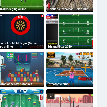
trafuitdaging online
Cristiano Ronaldo: Kick'n Run
arts Pro Multiplayer (Darten
ro online)
4th and Goal 2019
ampioenen van Basket
Straatbasketbal