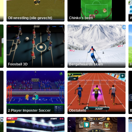
Oil wrestling (olie gevecht)
Chinko's been
W
Foosball 3D
Bergafwaards skiën
H
2 Player Imposter Soccer
Obstakels
B