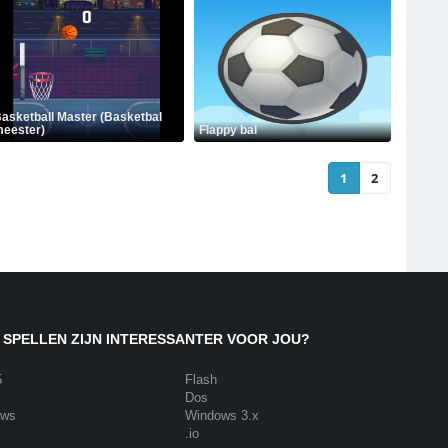
asketball Master (Basketbal
eester)
Flappy bal
1
2
 SPELLEN ZIJN INTERESSANTER VOOR JOU?
5
Flash
Dos
ows
Windows 3.x
.io