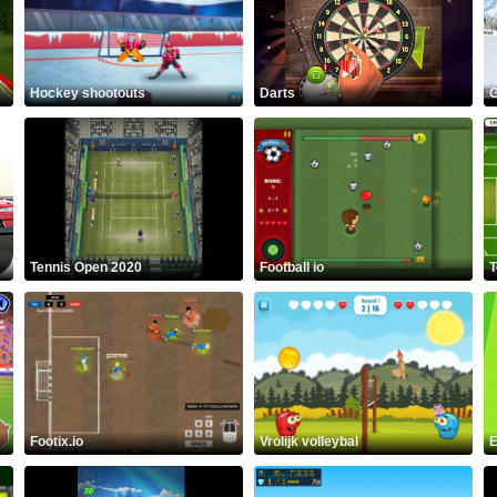
Hockey shootouts
Darts
G
Tennis Open 2020
Football io
T
Footix.io
Vrolijk volleybal
E