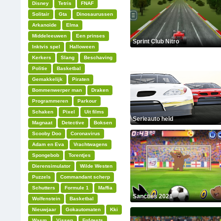
Disney
Tetris
FNAF
Solitair
Gta
Dinosaurussen
Arkanoïde
Elma
Middeleeuwen
Een prinses
Sprint Club Nitro
Inktvis spel
Halloween
Kerkers
Slang
Beschaving
Politie
Basketbal
Gemakkelijk
Piraten
Bommenwerper man
Draken
Programmeren
Parkour
Schaken
Pixel
Uit films
Serieauto held
Magnaat
Detective
Boksen
Scooby Doo
Coronavirus
Adam en Eva
Vrachtwagens
Spongebob
Torentjes
Dierensimulator
Wilde Westen
Puzzels
Commandant scherp
Schutters
Formule 1
Maffia
Sancties 2021
Wolfenstein
Basketbal
Nieuwjaar
Gokautomaten
Kki
Wasm
Vissen
Fnf-tests