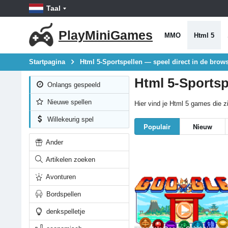
Taal
PlayMiniGames
MMO
Html 5
Startpagina
Html 5-Sportspellen — speel direct in de brows
Html 5-Sportsp
Onlangs gespeeld
Nieuwe spellen
Hier vind je Html 5 games die zi
Willekeurig spel
Populair
Nieuw
Ander
Artikelen zoeken
Avonturen
Bordspellen
denkspelletje