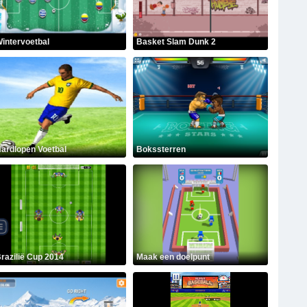
intervoetbal
Basket Slam Dunk 2
ardlopen Voetbal
Bokssterren
razilië Cup 2014
Maak een doelpunt