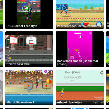
S
PSG Soccer Freestyle
Paardenraces: derby-zoektocht
k
Basketball smash (Basketbal
Episch basketbal
smash)
V
Mijn dolfijnenshow 1
Atletiek Spelletjes
C