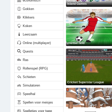
economisch
Google's Doodle Champion
Island Games
Gokken
Klikkers
Koken
Leerzaam
Online (multiplayer)
voetbal held
Quests
Ras
Rollenspel (RPG)
Schieten
Cricket Superstar League
Simulatoren
Speelhal
Spellen voor meisjes
Spelletjes voor twee