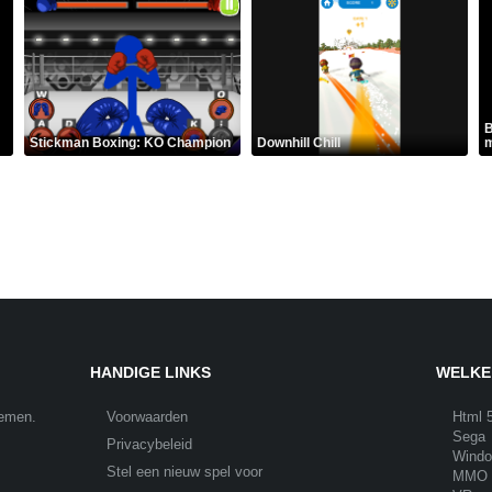
B
Stickman Boxing: KO Champion
Downhill Chill
m
HANDIGE LINKS
WELKE
nemen.
Voorwaarden
Html 
Sega
Privacybeleid
Wind
Stel een nieuw spel voor
MMO