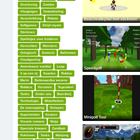
Overleving
Zombie
Vliegtuigen
Ontwikkeling
Verschrikking
Robots
Beachvolleybal met stickmen
Softgames
Strijd royale
Stickmen
Spelletjes voor kinderen
Gevechten
Monsters
Onlogisch
Sonisch
Ballonnen
Cloudgaming
Amerikaans voetbal
Loop
Speedgolf
3 op een rij
Kaarten
Roblox
Mario
Buitenaardse wezens
Ridders
Kerstmis
Tegendeel
Tanks
Onder ons
Boerderij
Technologie
Motorfietsen
De ontsnapping
Schepen
Superhelden
Keuken
Minigolf Tour
Visuele romans
Ninja
Speciale troepen
Zandbak
Pokémon
Tanks
Mahjong