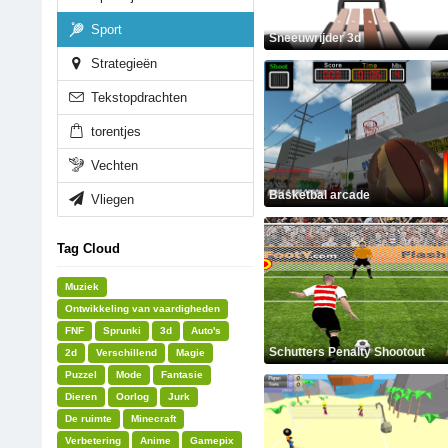
Sport
Sneeuwrijder 3d
Strategieën
Tekstopdrachten
torentjes
Vechten
Basketbal arcade
Vliegen
Tag Cloud
Muziek
Ontwikkeling van vaardigheden
FNF
Sprunki
3d
Auto's
Schutters Penalty Shootout
2d
Verschillend
Magie
Puzzel
Mode
Fantasie
Dieren
Oorlog
Jurk
De ruimte
Minecraft
Verbetering
Anime
Gamepix