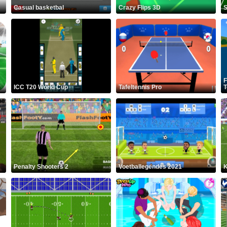
Casual basketbal
Crazy Flips 3D
S
F
ICC T20 World Cup
Tafeltennis Pro
T
Penalty Shooters 2
Voetballegendes 2021
K