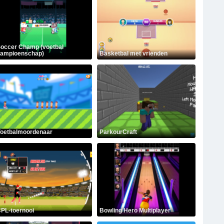
occer Champ (voetbal
ampioenschap)
Basketbal met vrienden
oetbalmoordenaar
ParkourCraft
PL-toernooi
Bowling Hero Multiplayer