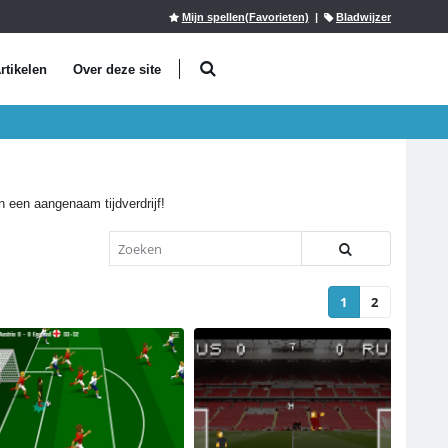
Mijn spellen(Favorieten)
|
Bladwijzer
rtikelen
Over deze site
an een aangenaam tijdverdrijf!
1
2