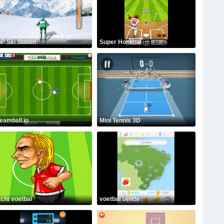
P Ski Slalom
Super Honkbal
eamball.io
Mini Tennis 3D
cht voetbal
voetbal bende