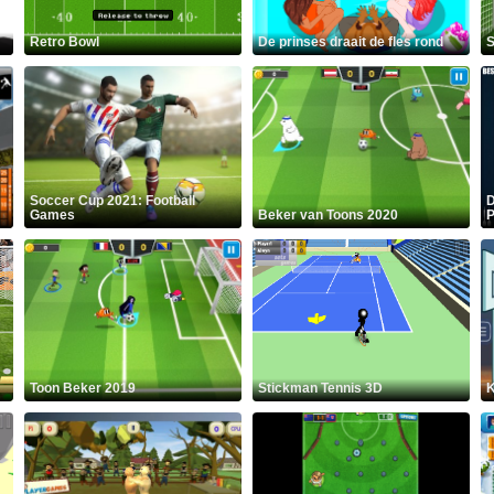
Retro Bowl
De prinses draait de fles rond
S
Soccer Cup 2021: Football
D
Games
Beker van Toons 2020
P
Toon Beker 2019
Stickman Tennis 3D
K