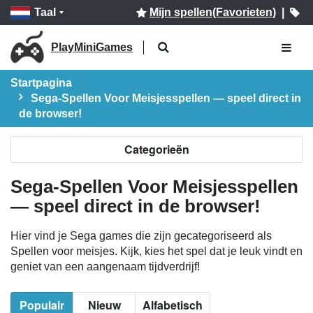
Taal
Mijn spellen(Favorieten)
|
PlayMiniGames
Startpagina
Sega-Spellen Voor Meisjesspellen — speel direct in
de browser!
Categorieën
Sega-Spellen Voor Meisjesspellen
— speel direct in de browser!
Hier vind je Sega games die zijn gecategoriseerd als
Spellen voor meisjes. Kijk, kies het spel dat je leuk vindt en
geniet van een aangenaam tijdverdrijf!
Populair
Nieuw
Alfabetisch