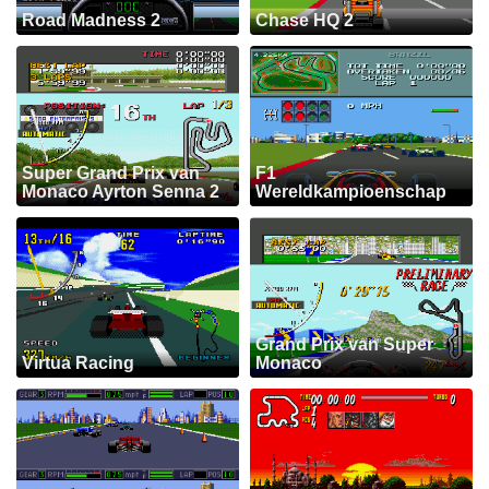
Road Madness 2
Chase HQ 2
Super Grand Prix van
F1
Monaco Ayrton Senna 2
Wereldkampioenschap
Grand Prix van Super
Virtua Racing
Monaco