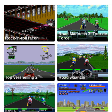
Road Madness 3: Tour de
Rock-'n-roll racen
Force
Top versnelling 2
Road waanzin