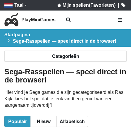
Taal
Mijn spellen(Favorieten)
|
PlayMiniGames
Startpagina
Sega-Rasspellen — speel direct in de browser!
Categorieën
Sega-Rasspellen — speel direct in
de browser!
Hier vind je Sega games die zijn gecategoriseerd als Ras.
Kijk, kies het spel dat je leuk vindt en geniet van een
aangenaam tijdverdrijf!
Populair
Nieuw
Alfabetisch