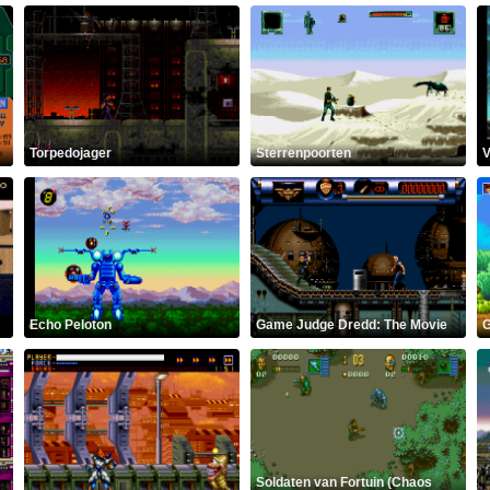
Torpedojager
Sterrenpoorten
V
Echo Peloton
Game Judge Dredd: The Movie
G
Soldaten van Fortuin (Chaos