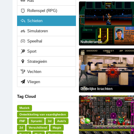
Ras
Rollenspel (RPG)
Schieten
Simulatoren
Speelhal
Nultolerantie
Sport
Strategieën
Vechten
Vliegen
Dodelijke krachten
Tag Cloud
Muziek
Ontwikkeling van vaardigheden
FNF
Sprunki
3d
Auto's
2d
Verschillend
Magie