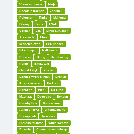
Visuele romans
Ninja
Speciale troepen
Zandbak
Pokémon
Tanks
Mahjong
Disney
Tetris
FNAF
Solitair
Gta
Dinosaurussen
Arkanoïde
Elma
Middeleeuwen
Een prinses
Inktvis spel
Halloween
Kerkers
Slang
Beschaving
Politie
Basketbal
Gemakkelijk
Piraten
Bommenwerper man
Draken
Programmeren
Parkour
Schaken
Pixel
Uit films
Magnaat
Detective
Boksen
Scooby Doo
Coronavirus
Adam en Eva
Vrachtwagens
Spongebob
Torentjes
Dierensimulator
Wilde Westen
Puzzels
Commandant scherp