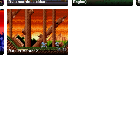
Buitenaardse soldaat
Engine)
R
Blaster Master 2