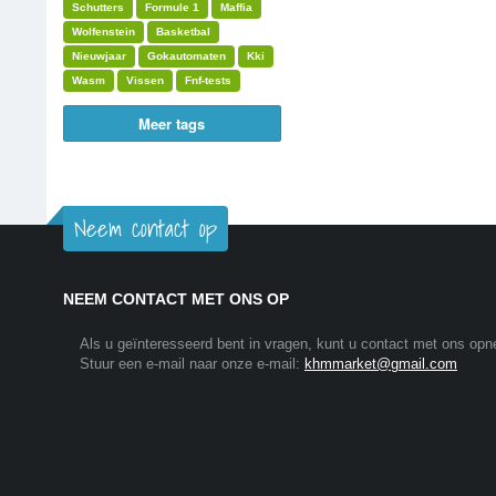
Schutters
Formule 1
Maffia
Wolfenstein
Basketbal
Nieuwjaar
Gokautomaten
Kki
Wasm
Vissen
Fnf-tests
Meer tags
Neem contact op
NEEM CONTACT MET ONS OP
Als u geïnteresseerd bent in vragen, kunt u contact met ons op
Stuur een e-mail naar onze e-mail:
khmmarket@gmail.com