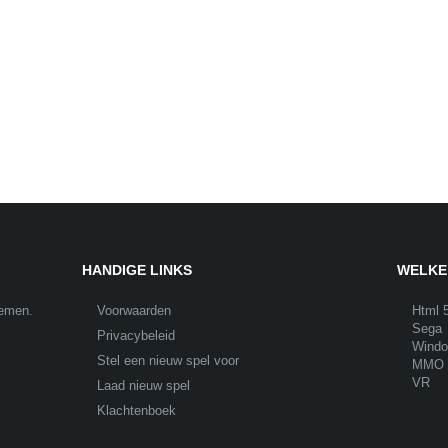
HANDIGE LINKS
WELKE
nemen.
Voorwaarden
Html 
Sega
Privacybeleid
Wind
Stel een nieuw spel voor
MMO
VR
Laad nieuw spel
Klachtenboek