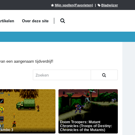
Mijn spellen(Favorieten)
|
Bladwijzer
rtikelen
Over deze site
 van een aangenaam tijdverdrijf!
Doom Troopers: Mutant
Chronicles (Troops of Destiny:
ambo 3
Chronicles of the Mutants)