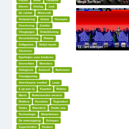
Puzzel
Mode
Fantasie
Mega Turrican
Dieren
Oorlog
Jurk
De ruimte
Minecraft
Verbetering
Anime
Gamepix
Overleving
Zombie
Vliegtuigen
Ontwikkeling
Verschrikking
Robots
Softgames
Strijd royale
T2 - arcadespel
Stickmen
Spelletjes voor kinderen
Gevechten
Monsters
Onlogisch
Sonisch
Ballonnen
Cloudgaming
Amerikaans voetbal
Loop
3 op een rij
Kaarten
Roblox
Mario
Buitenaardse wezens
Ridders
Kerstmis
Tegendeel
Tanks
Boerderij
Onder ons
Technologie
Motorfietsen
De ontsnapping
Schepen
Superhelden
Keuken