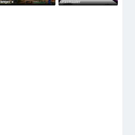
anger x
Grasmaaier