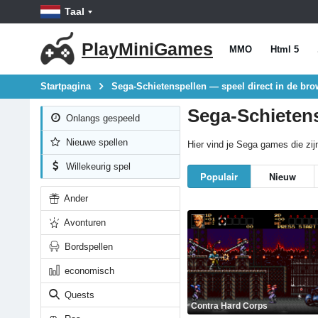
Taal
PlayMiniGames
MMO
Html 5
Startpagina
Sega-Schietenspellen — speel direct in de bro
Sega-Schietens
Onlangs gespeeld
Nieuwe spellen
Hier vind je Sega games die zijn
Willekeurig spel
Populair
Nieuw
Ander
Avonturen
Bordspellen
economisch
Quests
Contra Hard Corps