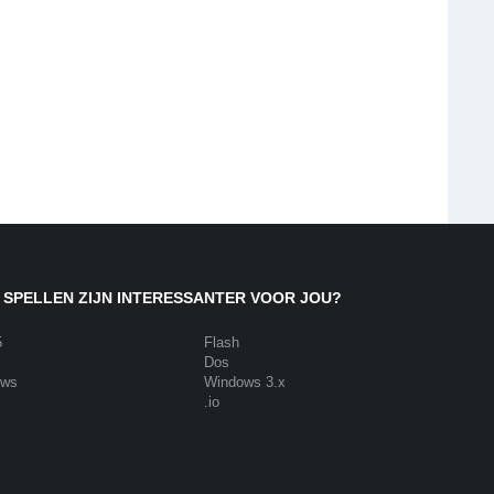
 SPELLEN ZIJN INTERESSANTER VOOR JOU?
5
Flash
Dos
ows
Windows 3.x
.io