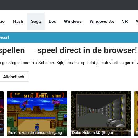
.io
Flash
Sega
Dos
Windows
Windows 3.x
VR
A
wser!
pellen — speel direct in de browser!
 gecategoriseerd als Schieten. Kijk, kies het spel dat je leuk vindt en geniet
Alfabetisch
Ruiters van de zonsondergang
Duke Nukem 3D (Sega)
R