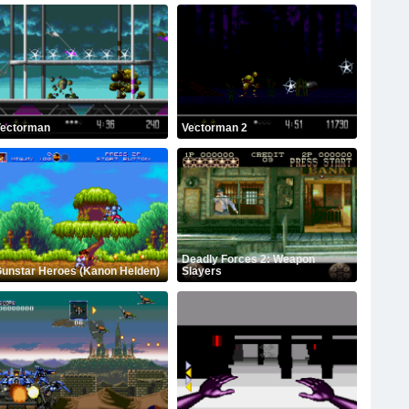
ectorman
Vectorman 2
Deadly Forces 2: Weapon
unstar Heroes (Kanon Helden)
Slayers