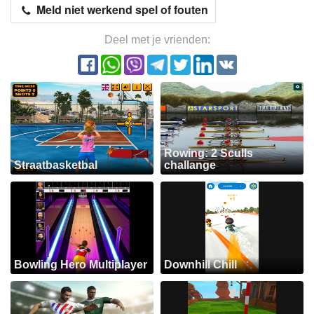
Meld niet werkend spel of fouten
Deel met je vrienden:
Rowing: 2 Sculls
Straatbasketbal
challange
Bowling Hero Multiplayer
Downhill Chill