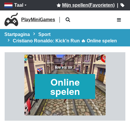
Taal
Mijn spellen(Favorieten)
|
PlayMiniGames
Startpagina
Sport
Cristiano Ronaldo: Kick'n Run 🔥 Online spelen
Online
spelen