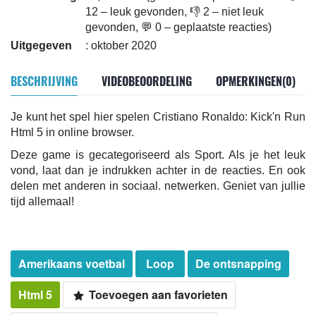
12 – leuk gevonden, 👎 2 – niet leuk
gevonden, 💬 0 – geplaatste reacties)
Uitgegeven
: oktober 2020
BESCHRIJVING
VIDEOBEOORDELING
OPMERKINGEN(0)
Je kunt het spel hier spelen Cristiano Ronaldo: Kick'n Run
Html 5 in online browser.
Deze game is gecategoriseerd als Sport. Als je het leuk
vond, laat dan je indrukken achter in de reacties. En ook
delen met anderen in sociaal. netwerken. Geniet van jullie
tijd allemaal!
Amerikaans voetbal
Loop
De ontsnapping
Html 5
Toevoegen aan favorieten