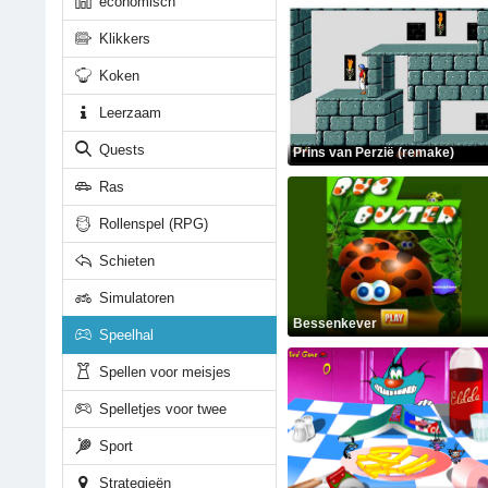
economisch
Klikkers
Koken
Leerzaam
Quests
Prins van Perzië (remake)
Ras
Rollenspel (RPG)
Schieten
Simulatoren
Bessenkever
Speelhal
Spellen voor meisjes
Spelletjes voor twee
Sport
Strategieën