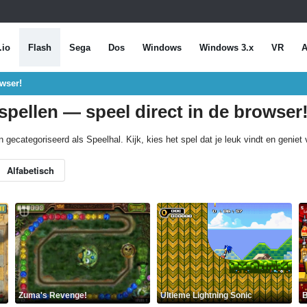
.io
Flash
Sega
Dos
Windows
Windows 3.x
VR
A
owser!
spellen — speel direct in de browser
n gecategoriseerd als Speelhal. Kijk, kies het spel dat je leuk vindt en geniet
Alfabetisch
Zuma's Revenge!
Ultieme Lightning Sonic
B