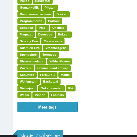
Politie
Basketbal
Gemakkelijk
Piraten
Bommenwerper man
Draken
Programmeren
Parkour
Schaken
Pixel
Uit films
Magnaat
Detective
Boksen
Scooby Doo
Coronavirus
Adam en Eva
Vrachtwagens
Spongebob
Torentjes
Dierensimulator
Wilde Westen
Puzzels
Commandant scherp
Schutters
Formule 1
Maffia
Wolfenstein
Basketbal
Nieuwjaar
Gokautomaten
Kki
Wasm
Vissen
Fnf-tests
Meer tags
Neem contact op