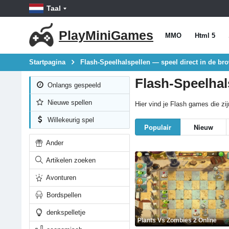
Taal
PlayMiniGames
MMO
Html 5
Startpagina
Flash-Speelhalspellen — speel direct in de br
Flash-Speelhal
Onlangs gespeeld
Nieuwe spellen
Hier vind je Flash games die zij
Willekeurig spel
Populair
Nieuw
Ander
Artikelen zoeken
Avonturen
Bordspellen
denkspelletje
Plants Vs Zombies 2 Online