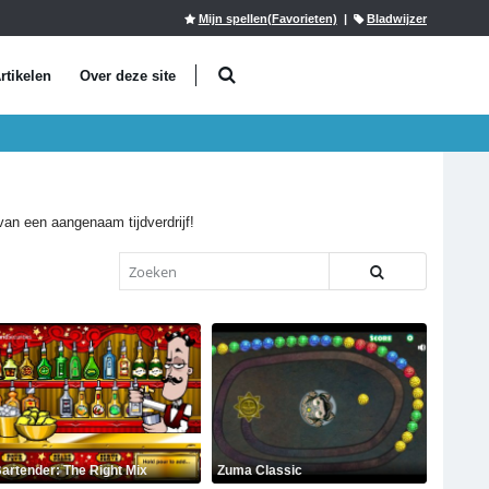
Mijn spellen(Favorieten)
|
Bladwijzer
rtikelen
Over deze site
!
 van een aangenaam tijdverdrijf!
artender: The Right Mix
Zuma Classic