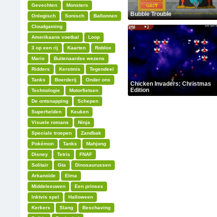
Gevechten
Monsters
Bubble Trouble
Onlogisch
Sonisch
Ballonnen
Cloudgaming
Amerikaans voetbal
Loop
3 op een rij
Kaarten
Roblox
Mario
Buitenaardse wezens
Ridders
Kerstmis
Tegendeel
Tanks
Boerderij
Onder ons
Chicken Invaders: Christmas
Edition
Technologie
Motorfietsen
De ontsnapping
Schepen
Superhelden
Keuken
Visuele romans
Ninja
Speciale troepen
Zandbak
Pokémon
Tanks
Mahjong
Disney
Tetris
FNAF
Solitair
Gta
Dinosaurussen
Arkanoïde
Elma
Middeleeuwen
Een prinses
Inktvis spel
Halloween
Kerkers
Slang
Beschaving