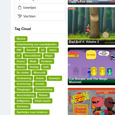
Oggy en de friet
torentjes
Vechten
Tag Cloud
Muziek
Red Ball 4: Volume 2
Ontwikkeling van vaardigheden
FNF
Sprunki
3d
Auto's
2d
Verschillend
Magie
Puzzel
Mode
Fantasie
Dieren
Oorlog
Jurk
De ruimte
Minecraft
Verbetering
Anime
Gamepix
Cat Burglar and The Magic
Museum
Overleving
Zombie
Vliegtuigen
Ontwikkeling
Verschrikking
Robots
Softgames
Strijd royale
Stickmen
Spelletjes voor kinderen