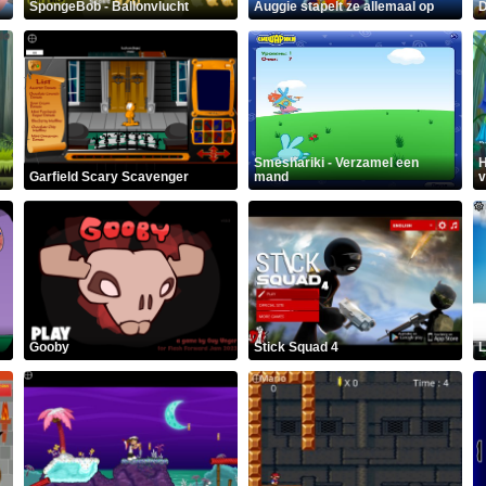
SpongeBob - Ballonvlucht
Auggie stapelt ze allemaal op
D
Smeshariki - Verzamel een
H
Garfield Scary Scavenger
mand
v
Gooby
Stick Squad 4
L