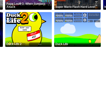
Papa Louie 3: When Sundaes
Attack
Super Mario Flash Hard Level
I
Duck Life 2
Duck Life