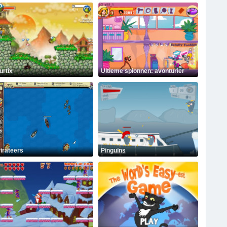
urtix
Ultieme spionnen: avonturier
irateers
Pinguïns