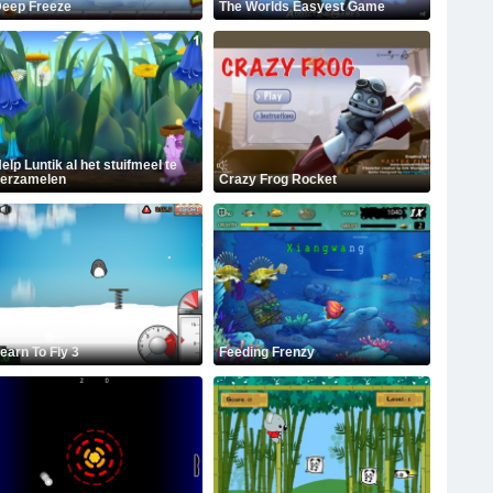
eep Freeze
The Worlds Easyest Game
elp Luntik al het stuifmeel te
erzamelen
Crazy Frog Rocket
earn To Fly 3
Feeding Frenzy