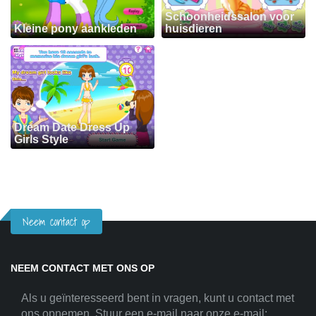
Schoonheidssalon voor
Kleine pony aankleden
huisdieren
Dream Date Dress Up
Girls Style
Neem contact op
NEEM CONTACT MET ONS OP
Als u geïnteresseerd bent in vragen, kunt u contact met
ons opnemen. Stuur een e-mail naar onze e-mail: