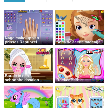
Nagelmake-up van
prinses Rapunzel
Sofia de eerste tatoeage
Barbie in een
schoonheidssalon
Rocker Barbie