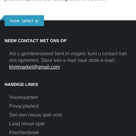
Neem contact op
NEEM CONTACT MET ONS OP
Als u geïnteresseerd bent in vragen, kunt u contact met
ons opnemen. Stuur een e-mail naar onze e-mail:
khmmarket@gmail.com
HANDIGE LINKS
Voorwaarden
Privacybeleid
Stel een nieuw spel voor
Laad nieuw spel
Klachtenboek