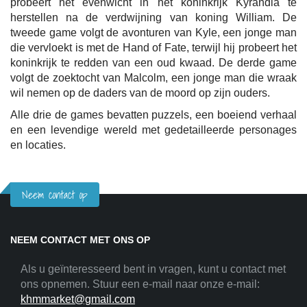
probeert het evenwicht in het koninkrijk Kyrandia te
herstellen na de verdwijning van koning William. De
tweede game volgt de avonturen van Kyle, een jonge man
die vervloekt is met de Hand of Fate, terwijl hij probeert het
koninkrijk te redden van een oud kwaad. De derde game
volgt de zoektocht van Malcolm, een jonge man die wraak
wil nemen op de daders van de moord op zijn ouders.
Alle drie de games bevatten puzzels, een boeiend verhaal
en een levendige wereld met gedetailleerde personages
en locaties.
Neem contact op
NEEM CONTACT MET ONS OP
Als u geïnteresseerd bent in vragen, kunt u contact met
ons opnemen. Stuur een e-mail naar onze e-mail:
khmmarket@gmail.com