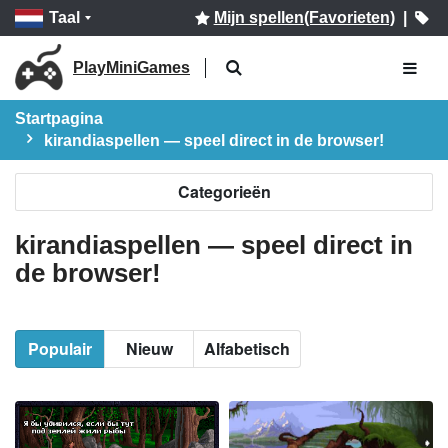
Taal
Mijn spellen(Favorieten)
|
PlayMiniGames
Startpagina
kirandiaspellen — speel direct in de browser!
Categorieën
kirandiaspellen — speel direct in
de browser!
Populair
Nieuw
Alfabetisch