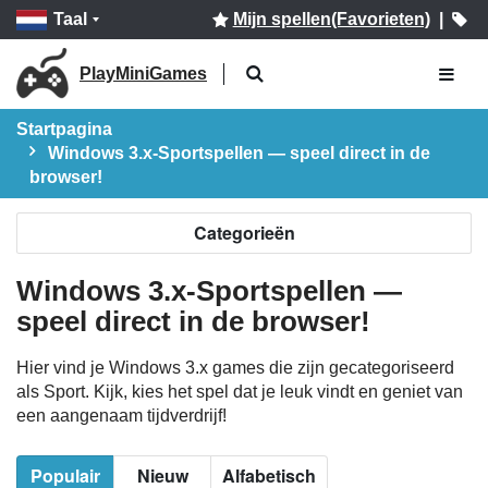
Taal
Mijn spellen(Favorieten)
|
PlayMiniGames
Startpagina
Windows 3.x-Sportspellen — speel direct in de
browser!
Categorieën
Windows 3.x-Sportspellen —
speel direct in de browser!
Hier vind je Windows 3.x games die zijn gecategoriseerd
als Sport. Kijk, kies het spel dat je leuk vindt en geniet van
een aangenaam tijdverdrijf!
Populair
Nieuw
Alfabetisch