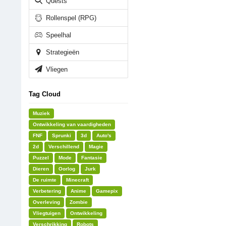
Quests
Rollenspel (RPG)
Speelhal
Strategieën
Vliegen
Tag Cloud
Muziek
Ontwikkeling van vaardigheden
FNF
Sprunki
3d
Auto's
2d
Verschillend
Magie
Puzzel
Mode
Fantasie
Dieren
Oorlog
Jurk
De ruimte
Minecraft
Verbetering
Anime
Gamepix
Overleving
Zombie
Vliegtuigen
Ontwikkeling
Verschrikking
Robots