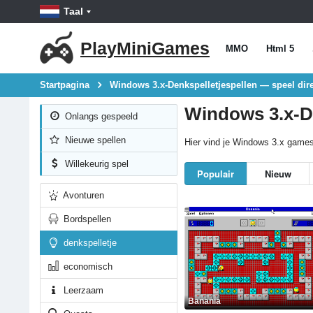
Taal
PlayMiniGames
MMO
Html 5
Startpagina
Windows 3.x-Denkspelletjespellen — speel dire
Windows 3.x-De
Onlangs gespeeld
Nieuwe spellen
Hier vind je Windows 3.x games d
Willekeurig spel
Populair
Nieuw
Avonturen
Bordspellen
denkspelletje
economisch
Leerzaam
Banania