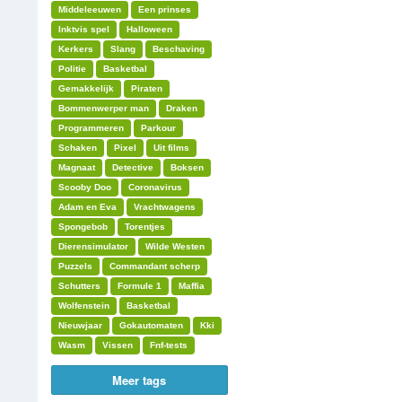
Middeleeuwen
Een prinses
Inktvis spel
Halloween
Kerkers
Slang
Beschaving
Politie
Basketbal
Gemakkelijk
Piraten
Bommenwerper man
Draken
Programmeren
Parkour
Schaken
Pixel
Uit films
Magnaat
Detective
Boksen
Scooby Doo
Coronavirus
Adam en Eva
Vrachtwagens
Spongebob
Torentjes
Dierensimulator
Wilde Westen
Puzzels
Commandant scherp
Schutters
Formule 1
Maffia
Wolfenstein
Basketbal
Nieuwjaar
Gokautomaten
Kki
Wasm
Vissen
Fnf-tests
Meer tags