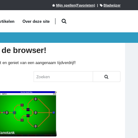
Mijn spellen(Favorieten)
|
Bladwijzer
rtikelen
Over deze site
 de browser!
dt en geniet van een aangenaam tijdverdrijf!
anotank