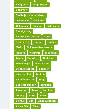
Softgames
Strijd royale
Stickmen
Spelletjes voor kinderen
Gevechten
Monsters
Onlogisch
Sonisch
Ballonnen
Cloudgaming
Amerikaans voetbal
Loop
3 op een rij
Kaarten
Roblox
Mario
Buitenaardse wezens
Ridders
Kerstmis
Tegendeel
Tanks
Boerderij
Onder ons
Technologie
Motorfietsen
De ontsnapping
Schepen
Superhelden
Keuken
Visuele romans
Ninja
Speciale troepen
Zandbak
Pokémon
Tanks
Mahjong
Disney
Tetris
FNAF
Solitair
Gta
Dinosaurussen
Arkanoïde
Elma