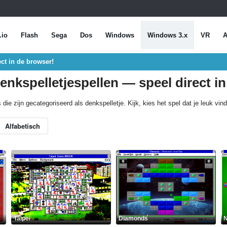
.io
Flash
Sega
Dos
Windows
Windows 3.x
VR
A
ct in de browser!
nkspelletjespellen — speel direct in
ie zijn gecategoriseerd als denkspelletje. Kijk, kies het spel dat je leuk vin
Alfabetisch
Taipei
Diamonds
N