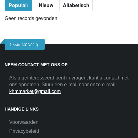
Populair
Nieuw
Alfabetisch
Geen records gevonden
Neem contact op
NEEM CONTACT MET ONS OP
Als u geïnteresseerd bent in vragen, kunt u contact met
ons opnemen. Stuur een e-mail naar onze e-mail:
khmmarket@gmail.com
HANDIGE LINKS
Voorwaarden
Privacybeleid