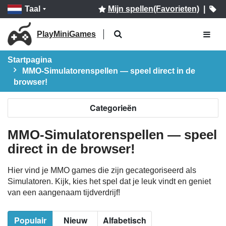
Taal
Mijn spellen(Favorieten)
|
PlayMiniGames
Startpagina
MMO-Simulatorenspellen — speel direct in de
browser!
Categorieën
MMO-Simulatorenspellen — speel
direct in de browser!
Hier vind je MMO games die zijn gecategoriseerd als
Simulatoren. Kijk, kies het spel dat je leuk vindt en geniet
van een aangenaam tijdverdrijf!
Populair
Nieuw
Alfabetisch