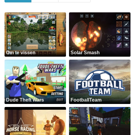
Om te vissen
Solar Smash
Dude Theft Wars
FootballTeam