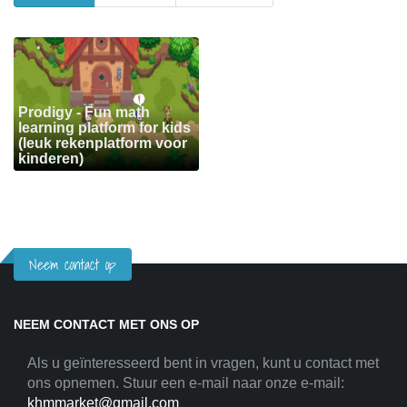
Prodigy - Fun math
learning platform for kids
(leuk rekenplatform voor
kinderen)
Neem contact op
NEEM CONTACT MET ONS OP
Als u geïnteresseerd bent in vragen, kunt u contact met
ons opnemen. Stuur een e-mail naar onze e-mail:
khmmarket@gmail.com