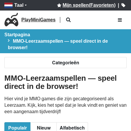
Taal
Mijn spellen(Favorieten)
|
PlayMiniGames
Startpagina
MMO-Leerzaamspellen — speel direct in de
browser!
Categorieën
MMO-Leerzaamspellen — speel
direct in de browser!
Hier vind je MMO games die zijn gecategoriseerd als
Leerzaam. Kijk, kies het spel dat je leuk vindt en geniet van
een aangenaam tijdverdrijf!
Populair
Nieuw
Alfabetisch