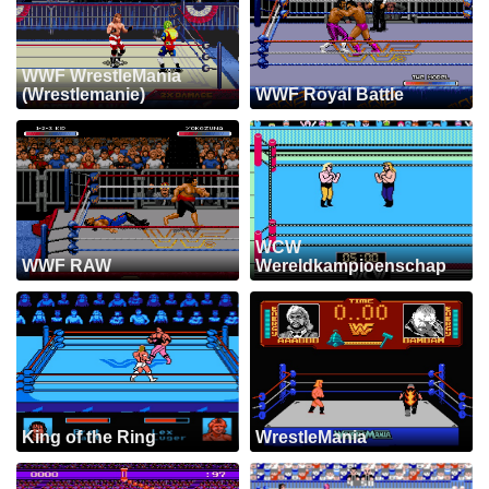
WWF WrestleMania
(Wrestlemanie)
WWF Royal Battle
WCW
WWF RAW
Wereldkampioenschap
King of the Ring
WrestleMania