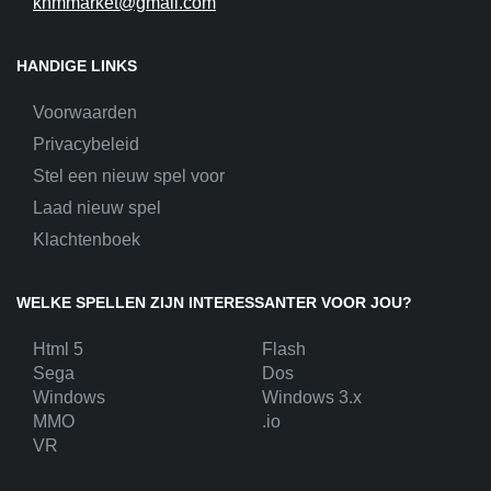
khmmarket@gmail.com
HANDIGE LINKS
Voorwaarden
Privacybeleid
Stel een nieuw spel voor
Laad nieuw spel
Klachtenboek
WELKE SPELLEN ZIJN INTERESSANTER VOOR JOU?
Html 5
Flash
Sega
Dos
Windows
Windows 3.x
MMO
.io
VR