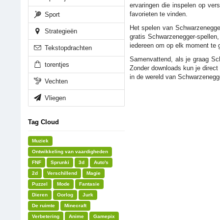
ervaringen die inspelen op ver
favorieten te vinden.
Sport
Het spelen van Schwarzenegger-
Strategieën
gratis Schwarzenegger-spellen,
iedereen om op elk moment te g
Tekstopdrachten
Samenvattend, als je graag Sch
torentjes
Zonder downloads kun je direct
in de wereld van Schwarzenegge
Vechten
Vliegen
Tag Cloud
Muziek
Ontwikkeling van vaardigheden
FNF
Sprunki
3d
Auto's
2d
Verschillend
Magie
Puzzel
Mode
Fantasie
Dieren
Oorlog
Jurk
De ruimte
Minecraft
Verbetering
Anime
Gamepix