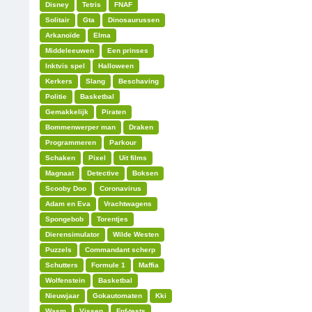
Disney
Tetris
FNAF
Solitair
Gta
Dinosaurussen
Arkanoïde
Elma
Middeleeuwen
Een prinses
Inktvis spel
Halloween
Kerkers
Slang
Beschaving
Politie
Basketbal
Gemakkelijk
Piraten
Bommenwerper man
Draken
Programmeren
Parkour
Schaken
Pixel
Uit films
Magnaat
Detective
Boksen
Scooby Doo
Coronavirus
Adam en Eva
Vrachtwagens
Spongebob
Torentjes
Dierensimulator
Wilde Westen
Puzzels
Commandant scherp
Schutters
Formule 1
Maffia
Wolfenstein
Basketbal
Nieuwjaar
Gokautomaten
Kki
Wasm
Vissen
Fnf-tests