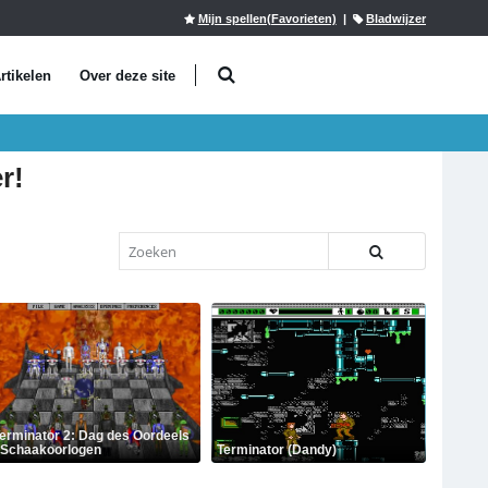
Mijn spellen(Favorieten)
|
Bladwijzer
rtikelen
Over deze site
r!
erminator 2: Dag des Oordeels
 Schaakoorlogen
Terminator (Dandy)