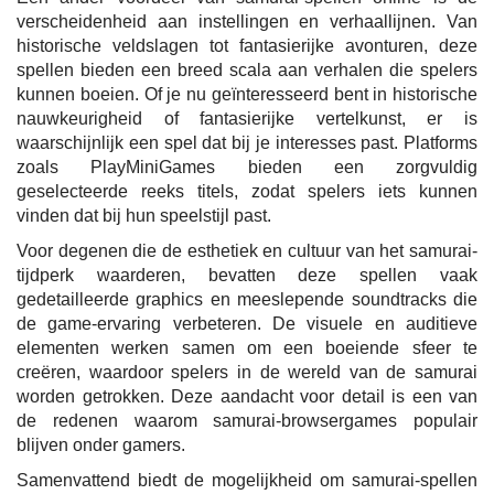
verscheidenheid aan instellingen en verhaallijnen. Van
historische veldslagen tot fantasierijke avonturen, deze
spellen bieden een breed scala aan verhalen die spelers
kunnen boeien. Of je nu geïnteresseerd bent in historische
nauwkeurigheid of fantasierijke vertelkunst, er is
waarschijnlijk een spel dat bij je interesses past. Platforms
zoals PlayMiniGames bieden een zorgvuldig
geselecteerde reeks titels, zodat spelers iets kunnen
vinden dat bij hun speelstijl past.
Voor degenen die de esthetiek en cultuur van het samurai-
tijdperk waarderen, bevatten deze spellen vaak
gedetailleerde graphics en meeslepende soundtracks die
de game-ervaring verbeteren. De visuele en auditieve
elementen werken samen om een boeiende sfeer te
creëren, waardoor spelers in de wereld van de samurai
worden getrokken. Deze aandacht voor detail is een van
de redenen waarom samurai-browsergames populair
blijven onder gamers.
Samenvattend biedt de mogelijkheid om samurai-spellen