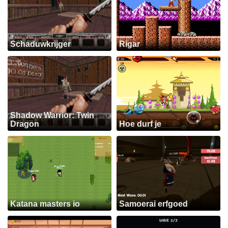
Schaduwkrijger
Rigar
Shadow Warrior: Twin
Dragon
Hoe durf je
Katana masters io
Samoerai erfgoed