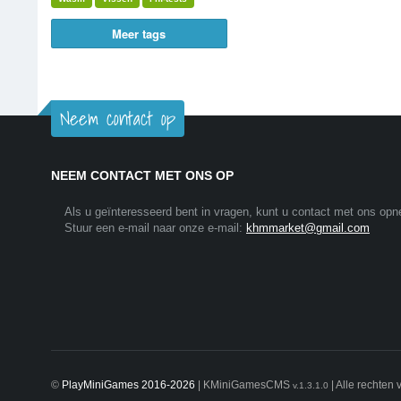
Meer tags
Neem contact op
NEEM CONTACT MET ONS OP
Als u geïnteresseerd bent in vragen, kunt u contact met ons op
Stuur een e-mail naar onze e-mail:
khmmarket@gmail.com
©
PlayMiniGames 2016-2026
| KMiniGamesCMS
| Alle rechten
v.1.3.1.0