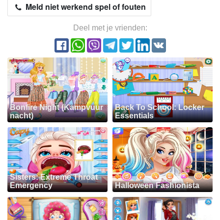
Meld niet werkend spel of fouten
Deel met je vrienden:
Bonfire Night (Kampvuur
Back To School: Locker
nacht)
Essentials
Sisters: Extreme Throat
Emergency
Halloween Fashionista