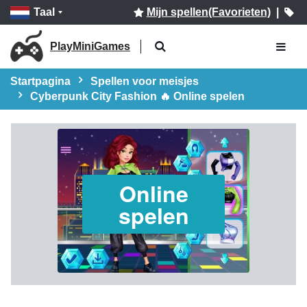
Taal
Mijn spellen(Favorieten)
|
PlayMiniGames
Startpagina
Spellen voor meisjes
Cyberpunk City Fashion 🔥 Online spelen
Online
spelen