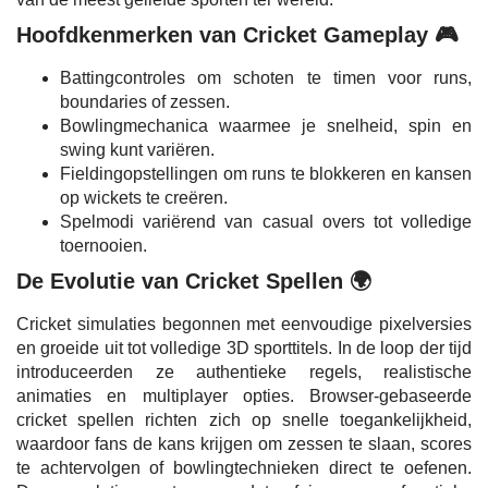
Hoofdkenmerken van Cricket Gameplay 🎮
Battingcontroles om schoten te timen voor runs,
boundaries of zessen.
Bowlingmechanica waarmee je snelheid, spin en
swing kunt variëren.
Fieldingopstellingen om runs te blokkeren en kansen
op wickets te creëren.
Spelmodi variërend van casual overs tot volledige
toernooien.
De Evolutie van Cricket Spellen 🌍
Cricket simulaties begonnen met eenvoudige pixelversies
en groeide uit tot volledige 3D sporttitels. In de loop der tijd
introduceerden ze authentieke regels, realistische
animaties en multiplayer opties. Browser-gebaseerde
cricket spellen richten zich op snelle toegankelijkheid,
waardoor fans de kans krijgen om zessen te slaan, scores
te achtervolgen of bowlingtechnieken direct te oefenen.