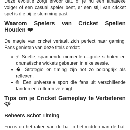
Deze evolutie zorgt ervoor dat, of je nu een fanatieke
volger of een casual speler bent, er een stijl van cricket
spel is die bij je stemming past.
Waarom Spelers van Cricket Spellen
Houden ❤️
De magie van cricket vertaalt zich perfect naar gaming.
Fans genieten van deze titels omdat:
⚡ Snelle, spannende momenten—grote schoten en
dramatische wickets gebeuren in elke sessie.
🧠 Strategie en timing zijn net zo belangrijk als
reflexen.
🌐 Een universele sport die fans uit verschillende
landen en culturen verenigt.
Tips om je Cricket Gameplay te Verbeteren
💡
Beheers Schot Timing
Focus op het raken van de bal in het midden van de bat.