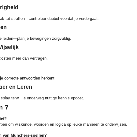
righeid
k tot straffen—controleer dubbel voordat je verdergaat.
den
te leiden—plan je bewegingen zorgvuldig.
ijselijk
n kosten meer dan vertragen.
 je correcte antwoorden herkent.
ier en Leren
play terwijl je onderweg nuttige kennis opdoet.
n ❓
ief?
orpen om wiskunde, woorden en logica op leuke manieren te onderwijzen.
n van Munchers-spellen?