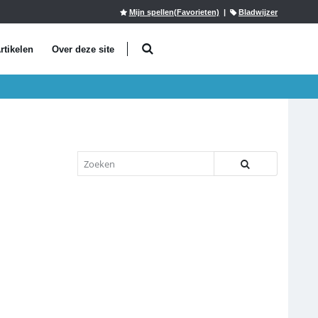
Mijn spellen(Favorieten)
|
Bladwijzer
rtikelen
Over deze site