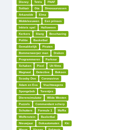
Disney
Tetris
FNAF
Solitair
Gta
Dinosaurussen
Arkanoïde
Elma
Middeleeuwen
Een prinses
Inktvis spel
Halloween
Kerkers
Slang
Beschaving
Politie
Basketbal
Gemakkelijk
Piraten
Bommenwerper man
Draken
Programmeren
Parkour
Schaken
Pixel
Uit films
Magnaat
Detective
Boksen
Scooby Doo
Coronavirus
Adam en Eva
Vrachtwagens
Spongebob
Torentjes
Dierensimulator
Wilde Westen
Puzzels
Commandant scherp
Schutters
Formule 1
Maffia
Wolfenstein
Basketbal
Nieuwjaar
Gokautomaten
Kki
Wasm
Vissen
Fnf-tests