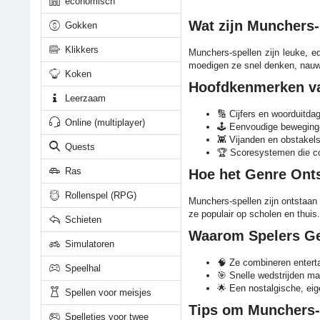
economisch
Wat zijn Munchers-
Gokken
Klikkers
Munchers-spellen zijn leuke, e
moedigen ze snel denken, nauwk
Koken
Hoofdkenmerken va
Leerzaam
🔢 Cijfers en woorduitda
Online (multiplayer)
🕹️ Eenvoudige beweging
👾 Vijanden en obstakel
Quests
🏆 Scoresystemen die co
Ras
Hoe het Genre Ont
Rollenspel (RPG)
Munchers-spellen zijn ontstaan
ze populair op scholen en thui
Schieten
Waarom Spelers Ge
Simulatoren
🧠 Ze combineren entert
Speelhal
🎯 Snelle wedstrijden ma
🌟 Een nostalgische, eig
Spellen voor meisjes
Tips om Munchers-s
Spelletjes voor twee