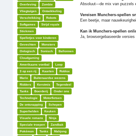
Absoluut—de mix van puzzels en 
Overleving
Zombie
Vliegtuigen
Ontwikkeling
Vereisen Munchers-spellen sn
Verschrikking
Robots
Een beetje, maar nauwkeurigheid
Softgames
Strijd royale
Kan ik Munchers-spellen onli
Stickmen
Ja, browsergebaseerde versies 
Spelletjes voor kinderen
Gevechten
Monsters
Onlogisch
Sonisch
Ballonnen
Cloudgaming
Amerikaans voetbal
Loop
3 op een rij
Kaarten
Roblox
Mario
Buitenaardse wezens
Ridders
Kerstmis
Tegendeel
Tanks
Boerderij
Onder ons
Technologie
Motorfietsen
De ontsnapping
Schepen
Superhelden
Keuken
Visuele romans
Ninja
Speciale troepen
Zandbak
Pokémon
Tanks
Mahjong