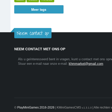
Meer tags
Neem contact op
NEEM CONTACT MET ONS OP
Als u geïnteresseerd bent in vragen, kunt u contact met ons op
Stuur een e-mail naar onze e-mail:
khmmarket@gmail.com
©
PlayMiniGames 2016-2026
| KMiniGamesCMS
| Alle rechten
v.1.3.1.0