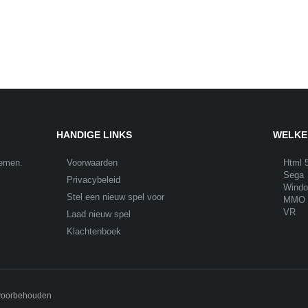
HANDIGE LINKS
WELKE
nemen.
Voorwaarden
Html 
Sega
Privacybeleid
Wind
Stel een nieuw spel voor
MMO
VR
Laad nieuw spel
Klachtenboek
 voorbehouden