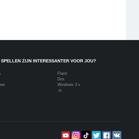
 SPELLEN ZIJN INTERESSANTER VOOR JOU?
5
Flash
Dos
ows
Windows 3.x
.io