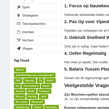
1. Focus op Nauwkeu
Sport
Verkeerde antwoorden leiden vaa
Strategieën
2. Pas Op voor Vijan
Tekstopdrachten
Vijanden zijn ontworpen om af 
torentjes
3. Gebruik Snelheid W
Vechten
Snel zijn is nuttig, maar foute
Vliegen
4. Oefen Regelmatig
Tag Cloud
Hoe meer je speelt, hoe sneller
5. Balans Tussen Plez
Muziek
Ontwikkeling van vaardigheden
Geniet van de eigenzinnige game
FNF
Sprunki
3d
Auto's
Veelgestelde Vrage
2d
Verschillend
Magie
Puzzel
Mode
Fantasie
Zijn Munchers-spellen educat
Dieren
Oorlog
Jurk
Ja, ze zijn oorspronkelijk ontw
De ruimte
Minecraft
Verbetering
Anime
Gamepix
Kunnen volwassenen geniete