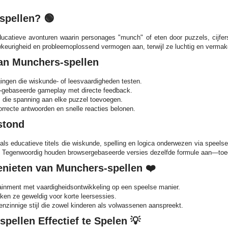
spellen? 🟢
ducatieve avonturen waarin personages "munch" of eten door puzzels, cijfe
eurigheid en probleemoplossend vermogen aan, terwijl ze luchtig en vermakel
n Munchers-spellen
gingen die wiskunde- of leesvaardigheden testen.
-gebaseerde gameplay met directe feedback.
s die spanning aan elke puzzel toevoegen.
rrecte antwoorden en snelle reacties belonen.
stond
 als educatieve titels die wiskunde, spelling en logica onderwezen via spee
s. Tegenwoordig houden browsergebaseerde versies dezelfde formule aan—toegan
nieten van Munchers-spellen ❤️
ainment met vaardigheidsontwikkeling op een speelse manier.
ken ze geweldig voor korte leersessies.
enzinnige stijl die zowel kinderen als volwassenen aanspreekt.
pellen Effectief te Spelen 💡