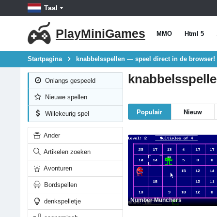
Taal
PlayMiniGames
MMO
Html 5
Startpagina
knabbelsspellen — speel direct in de browser!
knabbelsspelle
Onlangs gespeeld
Nieuwe spellen
Populair
Nieuw
Willekeurig spel
Ander
Artikelen zoeken
Avonturen
Bordspellen
Number Munchers
denkspelletje