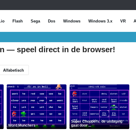
.io
Flash
Sega
Dos
Windows
Windows 3.x
VR
A
n — speel direct in de browser!
Alfabetisch
Super Choppers: de uitdaging
Word Munchers
gaat door ...