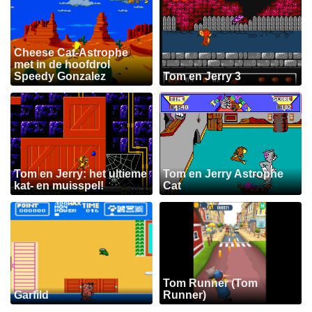
Cheese Cat-Astrophe
met in de hoofdrol
Speedy Gonzalez
Tom en Jerry 3
Tom en Jerry: het ultieme
Tom en Jerry Astrophe
kat- en muisspel!
Cat
Tom Runner (Tom
Garfild
Runner)