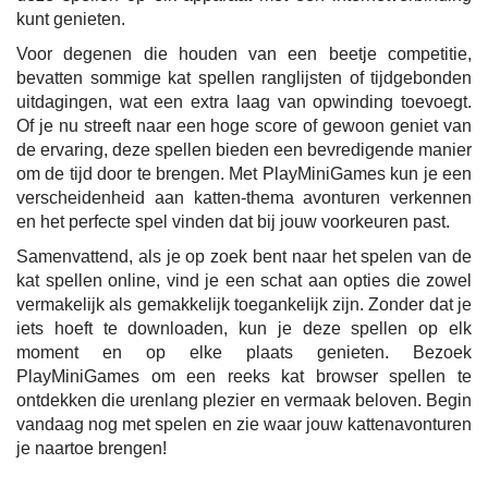
kunt genieten.
Voor degenen die houden van een beetje competitie,
bevatten sommige kat spellen ranglijsten of tijdgebonden
uitdagingen, wat een extra laag van opwinding toevoegt.
Of je nu streeft naar een hoge score of gewoon geniet van
de ervaring, deze spellen bieden een bevredigende manier
om de tijd door te brengen. Met PlayMiniGames kun je een
verscheidenheid aan katten-thema avonturen verkennen
en het perfecte spel vinden dat bij jouw voorkeuren past.
Samenvattend, als je op zoek bent naar het spelen van de
kat spellen online, vind je een schat aan opties die zowel
vermakelijk als gemakkelijk toegankelijk zijn. Zonder dat je
iets hoeft te downloaden, kun je deze spellen op elk
moment en op elke plaats genieten. Bezoek
PlayMiniGames om een reeks kat browser spellen te
ontdekken die urenlang plezier en vermaak beloven. Begin
vandaag nog met spelen en zie waar jouw kattenavonturen
je naartoe brengen!