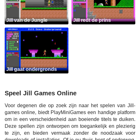
Jill van de Jungle
Jill redt de prins
Jill gaat ondergronds
Speel Jill Games Online
Voor degenen die op zoek zijn naar het spelen van Jill-
games online, biedt PlayMiniGames een handige platform
om in een verscheidenheid aan boeiende titels te duiken.
Deze spellen zijn ontworpen om toegankelijk en plezierig
te zijn, en bieden vermaak zonder de noodzaak voor
downloads of installaties. Of je nu thuis bent of onderweg,