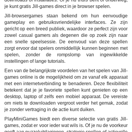
je kunt gratis Jill-games direct in je browser spelen.
Jill-browsergames staan bekend om hun eenvoudige
gameplay en gebruiksvriendelijke interfaces. Ze zijn
gericht op een breed publiek, waardoor ze perfect zijn voor
zowel casual gamers als degenen die op zoek zijn naar
een snelle speelsessie. De eenvoud van deze spellen
zorgt ervoor dat spelers onmiddellijk kunnen beginnen met
spelen, zonder de rompslomp van ingewikkelde
instellingen of lange tutorials.
Een van de belangrijkste voordelen van het spelen van Jill-
games online is de mogelijkheid om ze vanaf elk apparaat
met een internetverbinding te benaderen. Deze flexibiliteit
betekent dat je je favoriete spellen kunt genieten op een
desktop, laptop of zelfs een mobiel apparaat. De vereiste
om niets te downloaden vergroot verder het gemak, zodat
je zonder vertraging in de actie kunt duiken.
PlayMiniGames biedt een diverse selectie van gratis Jill-
games, zodat er voor ieder wat wils is. Of je nu de voorkeur
geeft aan puzzeluitdagingen, strategie spellen of actievolle