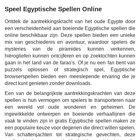
Speel Egyptische Spellen Online
Ontdek de aantrekkingskracht van het oude Egypte door
een verscheidenheid aan boeiende Egyptische spellen die
online beschikbaar zijn. Deze spellen bieden een unieke
mix van geschiedenis en avontuur, waardoor spelers de
mysteries van de piramides kunnen verkennen,
hiërogliefen kunnen ontcijferen en op zoektochten kunnen
gaan in het land van de farao's. Of je nu een fan bent van
puzzels oplossen of strategisch spel, Egyptische
browserspellen bieden een meeslepende ervaring die je
direct kunt genieten zonder downloads.
Een van de belangrijkste aantrekkingskrachten van deze
spellen is hun vermogen om spelers te transporteren naar
een wereld vol oude wonderen en geheimen. De
ingewikkelde ontwerpen en boeiende verhaallijnen die
vaak te vinden zijn in gratis Egyptische spellen maken ze
een populaire keuze voor degenen die direct willen spelen.
Van schattenjachten tot strategische gevechten, deze