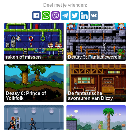
Deel met je vrienden:
raken of missen
Deasy 3: Fantasiewereld
Deasy 6: Prince of
De fantastische
Yolkfolk
avonturen van Dizzy