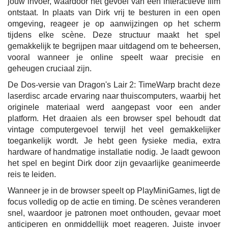
jouw invoer, waardoor het gevoel van een interactieve film
ontstaat. In plaats van Dirk vrij te besturen in een open
omgeving, reageer je op aanwijzingen op het scherm
tijdens elke scène. Deze structuur maakt het spel
gemakkelijk te begrijpen maar uitdagend om te beheersen,
vooral wanneer je online speelt waar precisie en
geheugen cruciaal zijn.
De Dos-versie van Dragon's Lair 2: TimeWarp bracht deze
laserdisc arcade ervaring naar thuiscomputers, waarbij het
originele materiaal werd aangepast voor een ander
platform. Het draaien als een browser spel behoudt dat
vintage computergevoel terwijl het veel gemakkelijker
toegankelijk wordt. Je hebt geen fysieke media, extra
hardware of handmatige installatie nodig. Je laadt gewoon
het spel en begint Dirk door zijn gevaarlijke geanimeerde
reis te leiden.
Wanneer je in de browser speelt op PlayMiniGames, ligt de
focus volledig op de actie en timing. De scènes veranderen
snel, waardoor je patronen moet onthouden, gevaar moet
anticiperen en onmiddellijk moet reageren. Juiste invoer