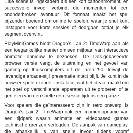
Elke scène is ingekaderd als een kort cartoonmoment, en
succesvolle invoer verbindt die momenten tot een
ononderbroken avontuur. Dit formaat maakt het spel
bijzonder boeiend om online te spelen, waar je snel kunt
instappen voor korte sessies of doorgaan totdat je elk
segment overwint.
PlayMiniGames biedt Dragon's Lair 2: TimeWarp aan als
een toegankelijke manier om een mijlpaal van interactieve
animatie opnieuw te bezoeken. De Dos-gebaseerde
browser versie vangt de uitstraling en het gevoel van
gaming op thuiscomputers uit de jaren '90, terwijl de
levendige arcade-stijl presentatie intact blijft. Je kunt in de
browser spelen zonder installatie, wat het ideaal maakt om
het spel op verschillende apparaten uit te proberen of te
genieten van een snelle retro sessie tijdens een pauze.
Voor spelers die geïnteresseerd zijn in retro ontwerp, is
Dragon's Lair 2: TimeWarp ook een momentopname van
een tijdperk waarin animatie en videobased games
technische grenzen verlegden. De aanpak van gameplay,
die afhankelijk is van snelle invoer tijdens vooraf