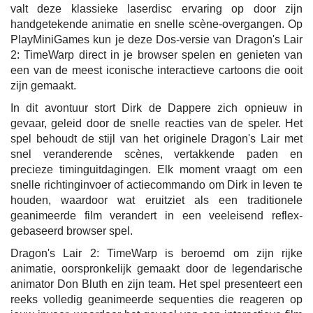
valt deze klassieke laserdisc ervaring op door zijn
handgetekende animatie en snelle scène-overgangen. Op
PlayMiniGames kun je deze Dos-versie van Dragon's Lair
2: TimeWarp direct in je browser spelen en genieten van
een van de meest iconische interactieve cartoons die ooit
zijn gemaakt.
In dit avontuur stort Dirk de Dappere zich opnieuw in
gevaar, geleid door de snelle reacties van de speler. Het
spel behoudt de stijl van het originele Dragon's Lair met
snel veranderende scènes, vertakkende paden en
precieze timinguitdagingen. Elk moment vraagt om een
snelle richtinginvoer of actiecommando om Dirk in leven te
houden, waardoor wat eruitziet als een traditionele
geanimeerde film verandert in een veeleisend reflex-
gebaseerd browser spel.
Dragon's Lair 2: TimeWarp is beroemd om zijn rijke
animatie, oorspronkelijk gemaakt door de legendarische
animator Don Bluth en zijn team. Het spel presenteert een
reeks volledig geanimeerde sequenties die reageren op