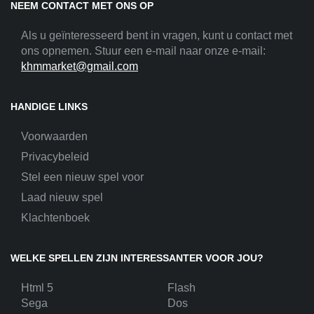
NEEM CONTACT MET ONS OP
Als u geïnteresseerd bent in vragen, kunt u contact met
ons opnemen. Stuur een e-mail naar onze e-mail:
khmmarket@gmail.com
HANDIGE LINKS
Voorwaarden
Privacybeleid
Stel een nieuw spel voor
Laad nieuw spel
Klachtenboek
WELKE SPELLEN ZIJN INTERESSANTER VOOR JOU?
Html 5
Flash
Sega
Dos