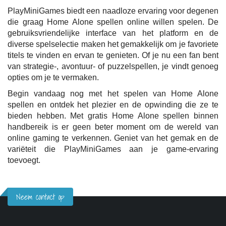
PlayMiniGames biedt een naadloze ervaring voor degenen
die graag Home Alone spellen online willen spelen. De
gebruiksvriendelijke interface van het platform en de
diverse spelselectie maken het gemakkelijk om je favoriete
titels te vinden en ervan te genieten. Of je nu een fan bent
van strategie-, avontuur- of puzzelspellen, je vindt genoeg
opties om je te vermaken.
Begin vandaag nog met het spelen van Home Alone
spellen en ontdek het plezier en de opwinding die ze te
bieden hebben. Met gratis Home Alone spellen binnen
handbereik is er geen beter moment om de wereld van
online gaming te verkennen. Geniet van het gemak en de
variëteit die PlayMiniGames aan je game-ervaring
toevoegt.
Neem contact op