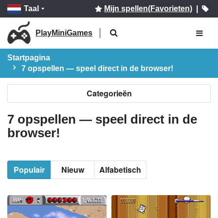
Taal
Mijn spellen(Favorieten)
|
PlayMiniGames
Startpagina
7 opspellen — speel direct in de browser!
Categorieën
7 opspellen — speel direct in de
browser!
Populair
Nieuw
Alfabetisch