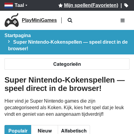
Taal
Mijn spellen(Favorieten)
|
PlayMiniGames
Startpagina
Super Nintendo-Kokenspellen — speel direct in de
browser!
Categorieën
Super Nintendo-Kokenspellen —
speel direct in de browser!
Hier vind je Super Nintendo games die zijn
gecategoriseerd als Koken. Kijk, kies het spel dat je leuk
vindt en geniet van een aangenaam tijdverdrijf!
Populair
Nieuw
Alfabetisch