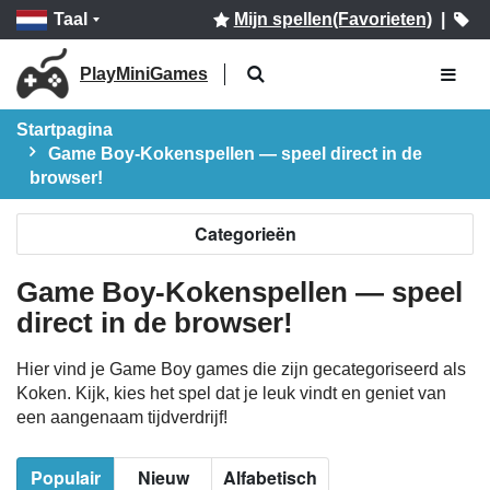
Taal
Mijn spellen(Favorieten)
|
PlayMiniGames
Startpagina
Game Boy-Kokenspellen — speel direct in de
browser!
Categorieën
Game Boy-Kokenspellen — speel
direct in de browser!
Hier vind je Game Boy games die zijn gecategoriseerd als
Koken. Kijk, kies het spel dat je leuk vindt en geniet van
een aangenaam tijdverdrijf!
Populair
Nieuw
Alfabetisch