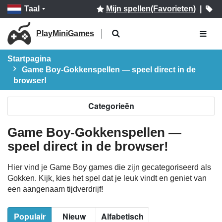
Taal
Mijn spellen(Favorieten)
|
PlayMiniGames
Startpagina
Game Boy-Gokkenspellen — speel direct in de
browser!
Categorieën
Game Boy-Gokkenspellen —
speel direct in de browser!
Hier vind je Game Boy games die zijn gecategoriseerd als
Gokken. Kijk, kies het spel dat je leuk vindt en geniet van
een aangenaam tijdverdrijf!
Populair
Nieuw
Alfabetisch