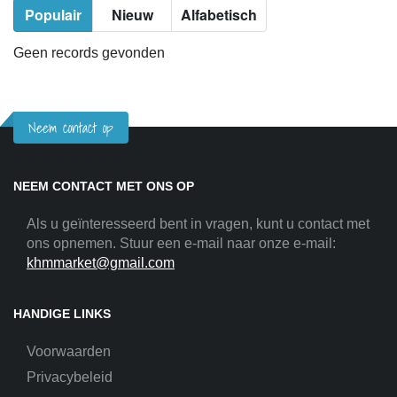
Populair
Nieuw
Alfabetisch
Geen records gevonden
Neem contact op
NEEM CONTACT MET ONS OP
Als u geïnteresseerd bent in vragen, kunt u contact met
ons opnemen. Stuur een e-mail naar onze e-mail:
khmmarket@gmail.com
HANDIGE LINKS
Voorwaarden
Privacybeleid