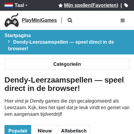
Taal
Mijn spellen(Favorieten)
|
PlayMiniGames
Startpagina
Dendy-Leerzaamspellen — speel direct in de
browser!
Categorieën
Dendy-Leerzaamspellen — speel
direct in de browser!
Hier vind je Dendy games die zijn gecategoriseerd als
Leerzaam. Kijk, kies het spel dat je leuk vindt en geniet van
een aangenaam tijdverdrijf!
Populair
Nieuw
Alfabetisch