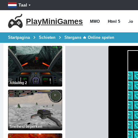
Taal
PlayMiniGames
MMO
Html 5
.io
Startpagina
Schieten
Stergans 🔥 Online spelen
Afdaling 2
Snelheid beperken