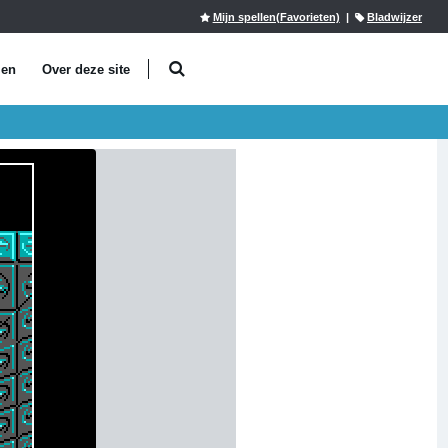
Mijn spellen(Favorieten)
|
Bladwijzer
len
Over deze site