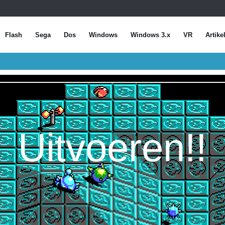
Flash
Sega
Dos
Windows
Windows 3.x
VR
Artike
Uitvoeren!!