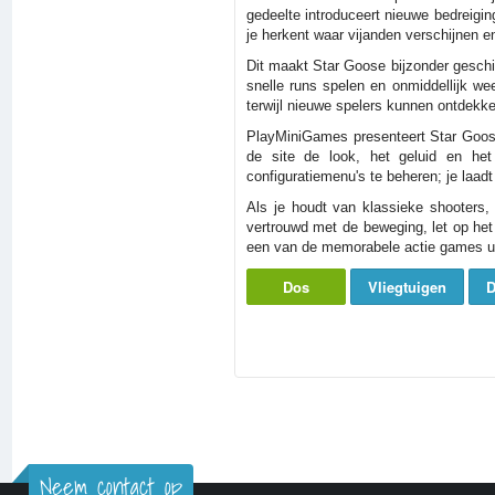
gedeelte introduceert nieuwe bedreigin
je herkent waar vijanden verschijnen
Dit maakt Star Goose bijzonder geschi
snelle runs spelen en onmiddellijk w
terwijl nieuwe spelers kunnen ontdekk
PlayMiniGames presenteert Star Goose 
de site de look, het geluid en het
configuratiemenu's te beheren; je laad
Als je houdt van klassieke shooters,
vertrouwd met de beweging, let op het
een van de memorabele actie games uit
Dos
Vliegtuigen
D
Neem contact op