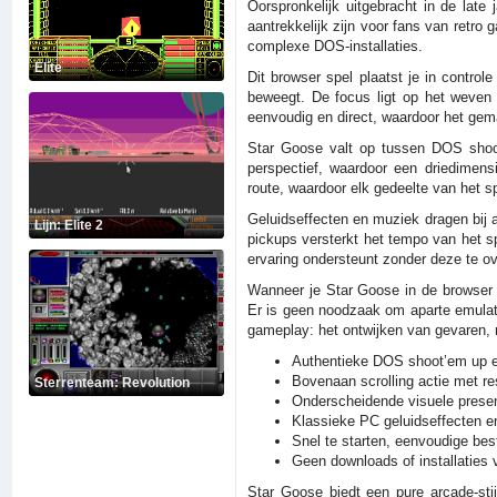
Oorspronkelijk uitgebracht in de late
aantrekkelijk zijn voor fans van retr
complexe DOS-installaties.
Elite
Dit browser spel plaatst je in control
beweegt. De focus ligt op het weven 
eenvoudig en direct, waardoor het gema
Star Goose valt op tussen DOS shoot
perspectief, waardoor een driedimens
route, waardoor elk gedeelte van het sp
Geluidseffecten en muziek dragen bij 
Lijn: Elite 2
pickups versterkt het tempo van het s
ervaring ondersteunt zonder deze te o
Wanneer je Star Goose in de browser s
Er is geen noodzaak om aparte emulators
gameplay: het ontwijken van gevaren, 
Authentieke DOS shoot’em up e
Bovenaan scrolling actie met r
Sterrenteam: Revolution
Onderscheidende visuele presen
Klassieke PC geluidseffecten e
Snel te starten, eenvoudige bes
Geen downloads of installaties 
Star Goose biedt een pure arcade-sti