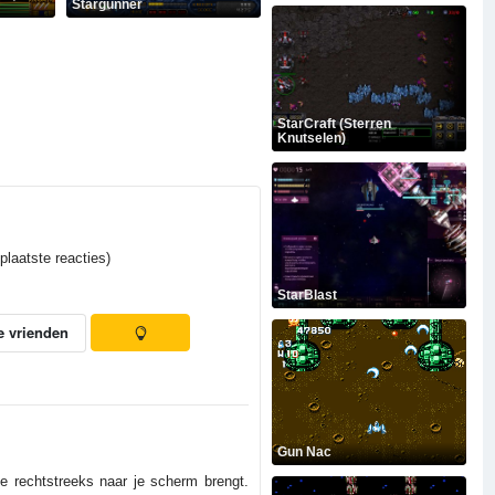
Stargunner
StarCraft (Sterren
Knutselen)
laatste reacties)
StarBlast
e vrienden
Gun Nac
e rechtstreeks naar je scherm brengt.