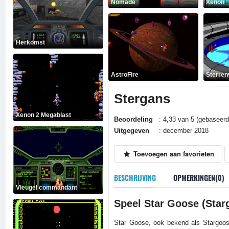
Nomade
Xenon
Herkomst
AstroFire
Sterren
Stergans
Xenon 2 Megablast
Beoordeling
: 4,33 van 5 (gebaseerd
Uitgegeven
: december 2018
Toevoegen aan favorieten
BESCHRIJVING
OPMERKINGEN(0)
Vleugel commandant
Speel Star Goose (Star
Star Goose, ook bekend als Stargoose