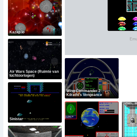
Kazap io
Emu
Air Wars Space (Ruimte van
luchtoorlogen)
Wing Commander 2:
Kilrathi's Vengeance
Sinistar