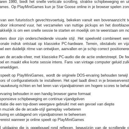
 jaren 1980, biedt het snelle verticale scrolling, strakke schipbeweging en 
o games. Op PlayMiniGames kun je Star Goose online in je browser spelen z
e van een futuristisch gevechtsvoertuig, bekeken vanuit een bovenaanzicht t
door inkomend vuur, het verzamelen van nuttige pickups en het doorblazen
kkelijk is om een snelle sessie te starten en moeilijk om te weerstaan om no
ers door zijn onderscheidende visuele stijl. Het speelveld combineert ee
ionale indruk ontstaat op klassieke PC-hardware. Terrein, obstakels en vij
el een duidelijk ritme van ontwijken, aanvallen en je schip correct positionere
aan de arcade-sfeer, met klassieke PC-audio die de actie onderstreept. De f
pel en maakt elke korte sessie intens. Fans van vintage computer geluid zul
verweldigen.
peelt op PlayMiniGames, wordt de originele DOS-ervaring behouden terwijl h
 of configuratietools te installeren. Het spel laadt direct in je browservens
nauwkeurig richten en het leren van vijandpatronen om hogere scores te beha
rvaring behouden in een handig browser game formaat
esponsieve schipbeweging en continue vijandgolven
tatie die een top-down weergave gebruikt met een gevoel van diepte
n muziek die de arcade-stijl gameplay verbeteren
turing en uitdagend om vijandpatronen te beheersen
vereist wanneer je online speelt op PlayMiniGames
jl uitdaging die is opgebouwd rond reflexen, bewustzijn van de scrollende 