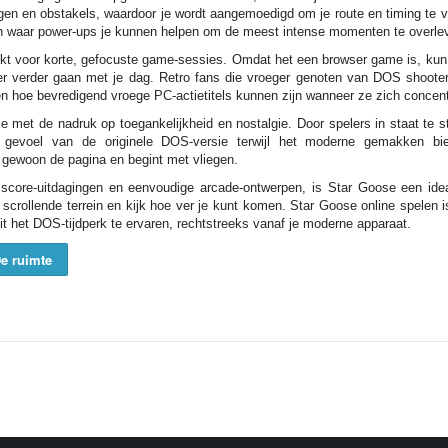
gen en obstakels, waardoor je wordt aangemoedigd om je route en timing te v
 en waar power-ups je kunnen helpen om de meest intense momenten te overle
kt voor korte, gefocuste game-sessies. Omdat het een browser game is, kun 
eer verder gaan met je dag. Retro fans die vroeger genoten van DOS shoot
en hoe bevredigend vroege PC-actietitels kunnen zijn wanneer ze zich concen
met de nadruk op toegankelijkheid en nostalgie. Door spelers in staat te st
 gevoel van de originele DOS-versie terwijl het moderne gemakken bie
t gewoon de pagina en begint met vliegen.
 score-uitdagingen en eenvoudige arcade-ontwerpen, is Star Goose een ide
 scrollende terrein en kijk hoe ver je kunt komen. Star Goose online spelen 
 het DOS-tijdperk te ervaren, rechtstreeks vanaf je moderne apparaat.
e ruimte