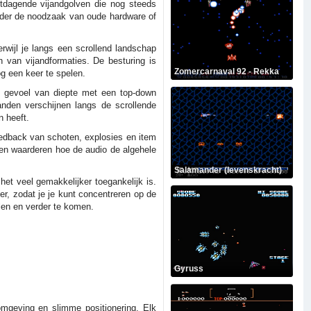
uitdagende vijandgolven die nog steeds
onder de noodzaak van oude hardware of
erwijl je langs een scrollend landschap
 van vijandformaties. De besturing is
Zomercarnaval 92 - Rekka
g een keer te spelen.
n gevoel van diepte met een top-down
anden verschijnen langs de scrollende
n heeft.
eedback van schoten, explosies en item
len waarderen hoe de audio de algehele
Salamander (levenskracht)
et veel gemakkelijker toegankelijk is.
ter, zodat je je kunt concentreren op de
len en verder te komen.
Gyruss
omgeving en slimme positionering. Elk