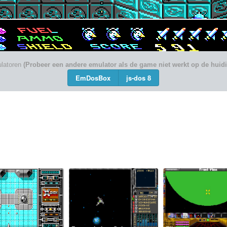
latoren
(Probeer een andere emulator als de game niet werkt op de huid
EmDosBox
js-dos 8