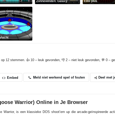
Zonnewinden: Galaxy
Elite plus
vlucht
 op 12 stemmen. 👍 10 – leuk gevonden, 👎 2 – niet leuk gevonden, 💬 0 – gep
Deel met j
Meld niet werkend spel of fouten
<> Embed
goose Warrior) Online in Je Browser
 Warrior, is een klassieke DOS shoot’em up die arcade-geïnspireerde acti