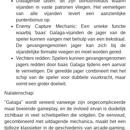
Uitdagende fasen: dit zijn bonusniveaus waarin
vijanden in vaste patronen vliegen. Het vernietigen
van alle vijanden levert een aanzienlijke
puntenbonus op.
Enemy Capture Mechanic: Een unieke functie
waarbij 'baas' Galaga-vijanden de jager van de
speler kunnen vangen met behulp van een trekstraal.
De gevangengenomen jager kan zich bij de
vijandelijke formatie voegen en moet worden gered.
Vechters redden: Spelers kunnen gevangengenomen
jagers redden door baas Galaga tijdens een aanval
te vernietigen. De geredde jager combineert met het
schip van de speler voor dubbele vuurkracht, maar
vormt een groter doelwit.
Nalatenschap:
"Galaga" wordt vereerd vanwege zijn ongecompliceerde
maar boeiende gameplay, en de invloed ervan is duidelijk
zichtbaar in veel schietspellen die volgden. De eenvoud,
gecombineerd met uitdagende mechanica, maakt het een
tijdloze klassieker in de geschiedenis van arcade-gaming.