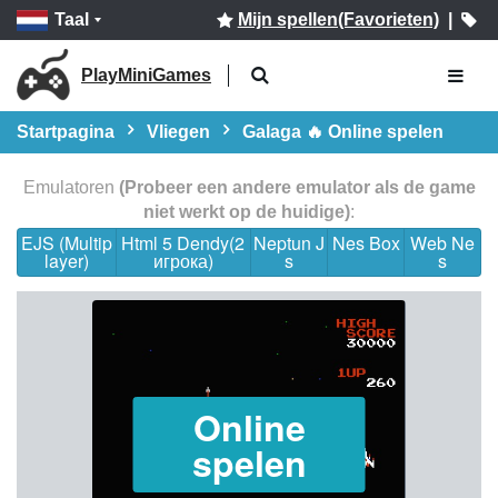
Taal
Mijn spellen(Favorieten)
|
PlayMiniGames
Startpagina
Vliegen
Galaga 🔥 Online spelen
Emulatoren
(Probeer een andere emulator als de game
niet werkt op de huidige)
:
EJS (Multip
Html 5 Dendy(2
Neptun J
Nes Box
Web Ne
layer)
игрока)
s
s
Online
spelen