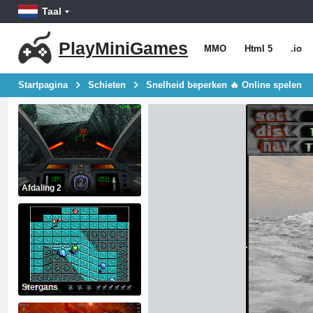
Taal
PlayMiniGames
MMO
Html 5
.io
Startpagina
Schieten
Snelheid beperken 🔥 Online spelen
Afdaling 2
Stergans