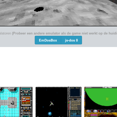
latoren
(Probeer een andere emulator als de game niet werkt op de huid
EmDosBox
js-dos 8