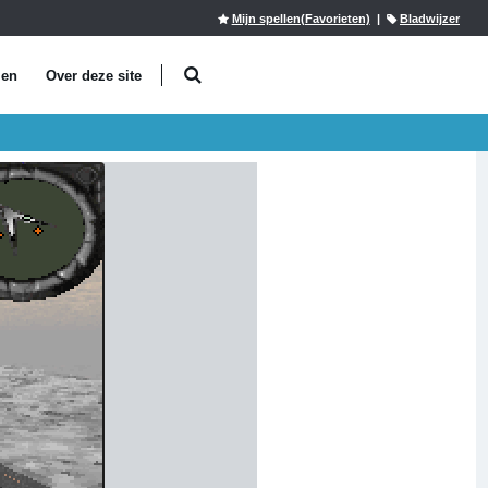
Mijn spellen(Favorieten)
|
Bladwijzer
len
Over deze site