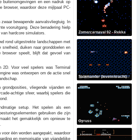
ote buitenomgevingen en een nadruk op
je browser, waardoor deze mijlpaal PC-
en zwaar bewapende aanvalsvliegtuig. In
ante vooruitgang. Deze benadering hielp
Zomercarnaval 92 - Rekka
 van hardcore simulators.
uwd rond uitgestrekte landschappen met
e snelheid, duiken naar gronddoelen en
 browser speelt, blijft dat gevoel van
n 2D. Voor veel spelers was Terminal
 engine was ontworpen om de actie snel
Salamander (levenskracht)
landschap.
grondposities, vliegende vijanden en
rcade-achtige sfeer, waarbij spelers die
oond.
handmatige setup. Het spelen als een
besturingselementen gebruiken die zijn
t maakt het gemakkelijk om opnieuw te
Gyruss
.
én voor één worden aangepakt, waardoor
lharding en memorisatie van vijandelijke