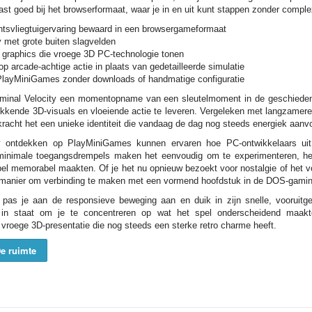
ast goed bij het browserformaat, waar je in en uit kunt stappen zonder compl
tsvliegtuigervaring bewaard in een browsergameformaat
y met grote buiten slagvelden
graphics die vroege 3D PC-technologie tonen
op arcade-achtige actie in plaats van gedetailleerde simulatie
 PlayMiniGames zonder downloads of handmatige configuratie
Terminal Velocity een momentopname van een sleutelmoment in de geschiede
kende 3D-visuals en vloeiende actie te leveren. Vergeleken met langzamere
rkracht het een unieke identiteit die vandaag de dag nog steeds energiek aanvo
ty ontdekken op PlayMiniGames kunnen ervaren hoe PC-ontwikkelaars uit
nimale toegangsdrempels maken het eenvoudig om te experimenteren, het
el memorabel maakten. Of je het nu opnieuw bezoekt voor nostalgie of het voo
e manier om verbinding te maken met een vormend hoofdstuk in de DOS-gamin
r, pas je aan de responsieve beweging aan en duik in zijn snelle, vooruit
in staat om je te concentreren op wat het spel onderscheidend maakte
roege 3D-presentatie die nog steeds een sterke retro charme heeft.
e ruimte