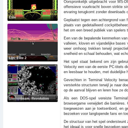
Oorspronkelijk uitgebracht voor MS-D
offensieve vuurkracht boven strikte s
ervaring terugkomt zonder downloads of
Elite
Geplaatst tegen een achtergrond van fu
plaats van gedetailleerd cockpitbeheer
het om een breed publiek van spelers 
Een van de bepalende kenmerken van Te
valleien, kloven en vijandelijke base
weer omhoog trekken terwijl projectie
snelheid en schaal behouden, wat echo
Lijn: Elite 2
Het spel staat bekend om zijn gebru
Velocity een van de eerste PC-titels 
en leesbaar te houden, met duidelijke h
Gevechten in Terminal Velocity bena
versterkte structuren terwijl je naar d
op de aanval blijven en leren hoe ze d
Als een DOS-spel vereiste Terminal 
Sterrenteam: Revolution
browsergame verwijdert die barrières.
toegewezen aan je toetsenbord, en ge
bezoeken voor langlopende fans en toe
De structuur van het spel ondersteunt
het ideaal is voor snelle bezoeken wann