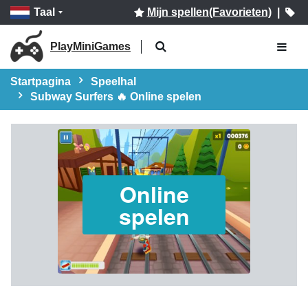
Taal
Mijn spellen(Favorieten)
|
PlayMiniGames
Startpagina
Speelhal
Subway Surfers 🔥 Online spelen
Online
spelen