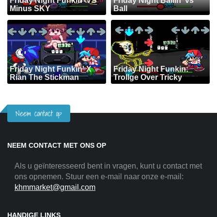
Friday Night Funkin' VS
Friday Night Ballin' vs
Minus SKY
Ball
Friday Night Funkin' X
Friday Night Funkin:
Rian The Stickman
Trollge Over Tricky
Neem contact op
NEEM CONTACT MET ONS OP
Als u geïnteresseerd bent in vragen, kunt u contact met
ons opnemen. Stuur een e-mail naar onze e-mail:
khmmarket@gmail.com
HANDIGE LINKS