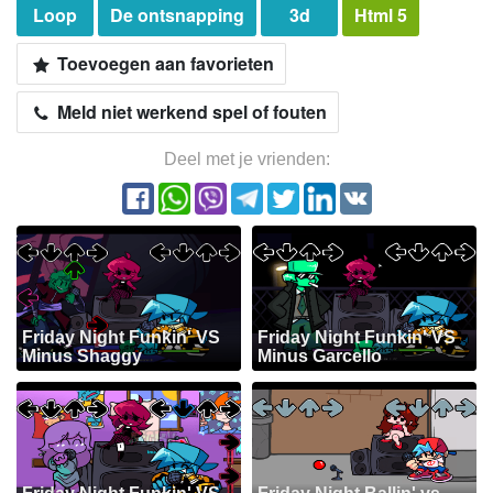
Loop
De ontsnapping
3d
Html 5
Toevoegen aan favorieten
Meld niet werkend spel of fouten
Deel met je vrienden:
Friday Night Funkin' VS
Friday Night Funkin' VS
Minus Shaggy
Minus Garcello