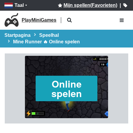
Taal
Mijn spellen(Favorieten)
|
PlayMiniGames
Startpagina
Speelhal
Mine Runner 🔥 Online spelen
Online
spelen