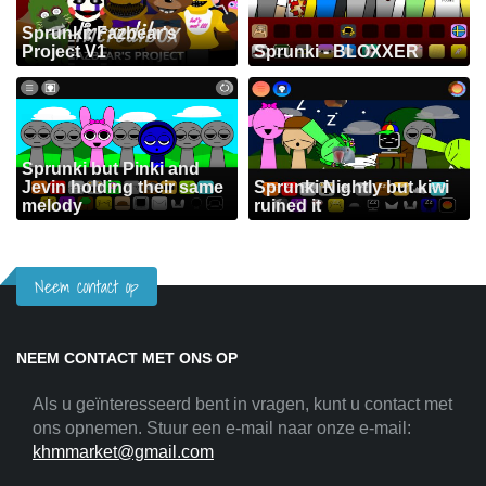
Sprunki: Fazbear's
Project V1
Sprunki - BLOXXER
Sprunki but Pinki and
Jevin holding their same
Sprunki Nightly but kiwi
melody
ruined it
Neem contact op
NEEM CONTACT MET ONS OP
Als u geïnteresseerd bent in vragen, kunt u contact met
ons opnemen. Stuur een e-mail naar onze e-mail:
khmmarket@gmail.com