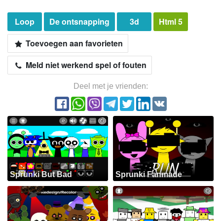
Loop
De ontsnapping
3d
Html 5
Toevoegen aan favorieten
Meld niet werkend spel of fouten
Deel met je vrienden:
Sprunki But Bad
Sprunki Fanmade