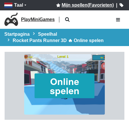
Taal
Mijn spellen(Favorieten)
|
PlayMiniGames
Startpagina
Speelhal
Rocket Pants Runner 3D 🔥 Online spelen
Online
spelen